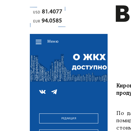
81.4077
USD
94.0585
EUR
Меню
Киро
проду
По д
РЕДАКЦИЯ
поми
стои