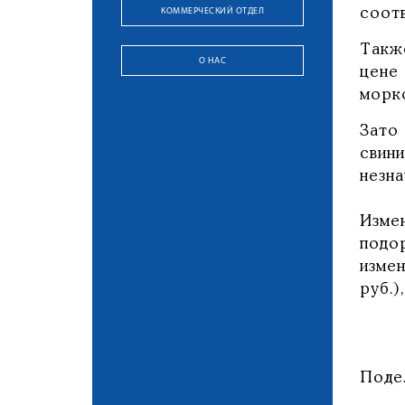
КОММЕРЧЕСКИЙ ОТДЕЛ
соот
Такж
О НАС
цене
морк
Зато
свин
незна
Изме
подо
измен
руб.)
Поде