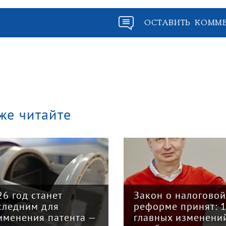
ОСТАВИТЬ КОММ
же читайте
«Кризис в кузо
интервью с
Закон о налоговой
председателем
реформе принят: 12
грузоперевозч
главных изменений
«Вятка» Юрие