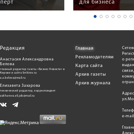
для бизнеса
Куншиным
Редакция
Сетев
Главная
Регис
Рекламодателям
Анастасия Александровна
о рег
Белова
выдан
Карта сайта
главный редактор газеты «Бизнес Новости» в
связи
Кирове и сайта bnkirov.ru
Архив газеты
комму
a.a.belova@mail.ru
огран
Архив журнала
Елизавета Захарова
технический редактор, корреспондент
Адрес
zakharova.eli.job@mail.ru
ул.Мо
Теле
e-mai
Главн
Алекс