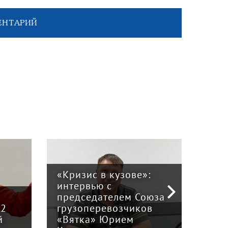
ЕНТАРИЙ
ве»:
Права без
 Союза
ответственности:
иков
эксперты и бизнес — о
м
регулировании рынка