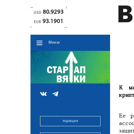
80.9293
USD
93.1901
EUR
Меню
К ма
крип
Ее р
РЕДАКЦИЯ
ассо
защи