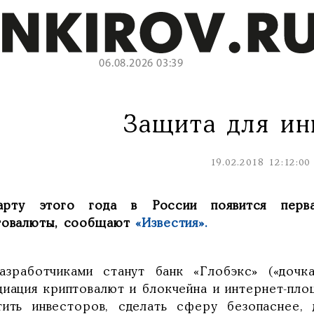
06.08.2026 03:39
Защита для ин
19.02.2018 12:12:00
рту этого года в России появится перва
товалюты, сообщают
«Известия».
азработчиками станут банк «Глобэкс» («дочк
циация криптовалют и блокчейна и интернет-пл
тить инвесторов, сделать сферу безопаснее,