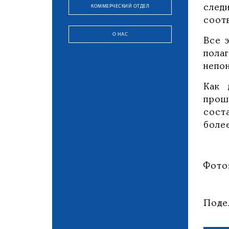
КОММЕРЧЕСКИЙ ОТДЕЛ
след
соот
О НАС
Все 
пола
непон
Как 
прош
сост
боле
Фото:
Поде