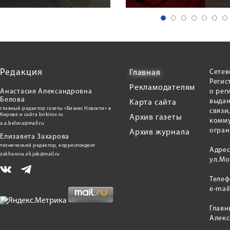
Редакция
Сетев
Главная
Регис
Рекламодателям
Анастасия Александровна
о рег
Белова
выдан
Карта сайта
главный редактор газеты «Бизнес Новости» в
связи
Кирове и сайта bnkirov.ru
Архив газеты
комму
a.a.belova@mail.ru
огран
Архив журнала
Елизавета Захарова
технический редактор, корреспондент
Адрес
zakharova.eli.job@mail.ru
ул.Мо
Теле
e-mai
Главн
Алекс