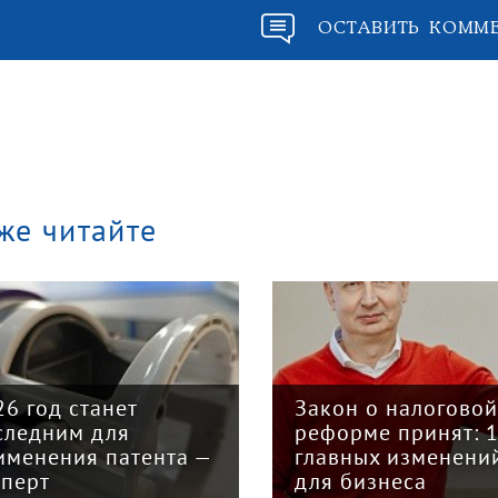
ОСТАВИТЬ КОММ
же читайте
«Кризис в кузове»
интервью с
кон о налоговой
председателем Со
форме принят: 12
грузоперевозчико
авных изменений
«Вятка» Юрием
я бизнеса
Куншиным