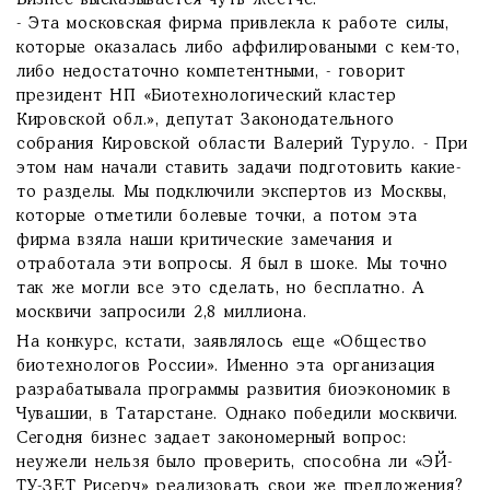
Бизнес высказывается чуть жестче:
- Эта московская фирма привлекла к работе силы,
которые оказалась либо аффилироваными с кем-то,
либо недостаточно компетентными, - говорит
президент НП «Биотехнологический кластер
Кировской обл.», депутат Законодательного
собрания Кировской области Валерий Туруло. - При
этом нам начали ставить задачи подготовить какие-
то разделы. Мы подключили экспертов из Москвы,
которые отметили болевые точки, а потом эта
фирма взяла наши критические замечания и
отработала эти вопросы. Я был в шоке. Мы точно
так же могли все это сделать, но бесплатно. А
москвичи запросили 2,8 миллиона.
На конкурс, кстати, заявлялось еще «Общество
биотехнологов России». Именно эта организация
разрабатывала программы развития биоэкономик в
Чувашии, в Татарстане. Однако победили москвичи.
Сегодня бизнес задает закономерный вопрос:
неужели нельзя было проверить, способна ли «ЭЙ-
ТУ-ЗЕТ Рисерч» реализовать свои же предложения?