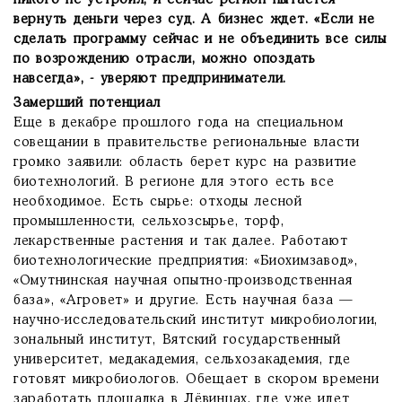
никого не устроил, и сейчас регион пытается
вернуть деньги через суд. А бизнес ждет. «Если не
сделать программу сейчас и не объединить все силы
по возрождению отрасли, можно опоздать
навсегда», - уверяют предприниматели.
Замерший потенциал
Еще в декабре прошлого года на специальном
совещании в правительстве региональные власти
громко заявили: область берет курс на развитие
биотехнологий. В регионе для этого есть все
необходимое. Есть сырье: отходы лесной
промышленности, сельхозсырье, торф,
лекарственные растения и так далее. Работают
биотехнологические предприятия: «Биохимзавод»,
«Омутнинская научная опытно-производственная
база», «Агровет» и другие. Есть научная база —
научно-исследовательский институт микробиологии,
зональный институт, Вятский государственный
университет, медакадемия, сельхозакадемия, где
готовят микробиологов. Обещает в скором времени
заработать площадка в Лёвинцах, где уже идет