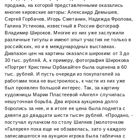
продажа, на которой представленными оказались
многие кировские авторы: Александр Демышев,
Сергей Горбачев, Игорь Сметанин, Надежда Фролова,
Галина Устинова, известный в России фотограф
Владимир Широков. Многие из них уже заслужили
различные титулы и имеют опыт участия не только в
российских, но и в международных выставках.
Диапазон цен на картины оказался широким: от 3 до
30 тыс. рублей. А, к примеру, фотография Широкова
«Портрет Кристины Орбакайте» была оценена в 60
тыс. рублей. И пусть очереди из покупателей за
работами пока не выстроилось, к части из них уже
был проявлен большой интерес. Так, за картину
художницы Марии Пластеевой «Ангел» случилась
нешуточная борьба. Два игрока аукциона долго
боролись за нее, и в итоге ее цена была поднята с
девяти до двадцати шести тысяч рублей. «Продано, -
постучал кулачком по столу Шиляев (молоточком
«Галерея» пока еще не обзавелась, зато у каждого
записавшегося на аукцион игрока была табличка с