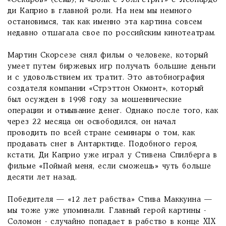
«Оскаров» (семь), и «Волк с Уолл-стрит» с Леонардо
ди Каприо в главной роли. На нем мы немного
остановимся, так как именно эта картина совсем
недавно отшагала свое по российским кинотеатрам.
Мартин Скорсезе снял фильм о человеке, который
умеет путем биржевых игр получать большие деньги
и с удовольствием их тратит. Это автобиография
создателя компании «Стрэттон Окмонт», который
был осужден в 1998 году за мошеннические
операции и отмывание денег. Однако после того, как
через 22 месяца он освободился, он начал
проводить по всей стране семинары о том, как
продавать снег в Антарктиде. Подобного героя,
кстати, Ди Каприо уже играл у Стивена Спилберга в
фильме «Поймай меня, если сможешь» чуть больше
десяти лет назад.
Победителя — «12 лет рабства» Стива Маккуина —
мы тоже уже упоминали. Главный герой картины -
Соломон - случайно попадает в рабство в конце XIX