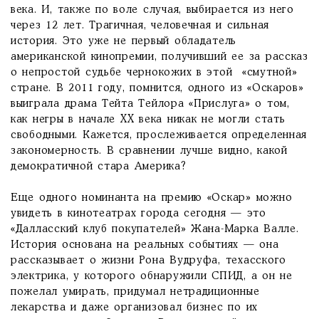
века. И, также по воле случая, выбирается из него
через 12 лет. Трагичная, человечная и сильная
история. Это уже не первый обладатель
американской кинопремии, получивший ее за рассказ
о непростой судьбе чернокожих в этой «смутной»
стране. В 2011 году, помнится, одного из «Оскаров»
выиграла драма Тейта Тейлора «Прислуга» о том,
как негры в начале XX века никак не могли стать
свободными. Кажется, прослеживается определенная
закономерность. В сравнении лучше видно, какой
демократичной стара Америка?
Еще одного номинанта на премию «Оскар» можно
увидеть в кинотеатрах города сегодня — это
«Далласский клуб покупателей» Жана-Марка Валле.
История основана на реальных событиях — она
рассказывает о жизни Рона Вудруфа, техасского
электрика, у которого обнаружили СПИД, а он не
пожелал умирать, придумал нетрадиционные
лекарства и даже организовал бизнес по их