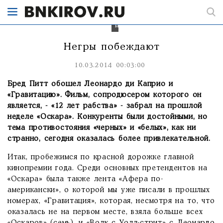
«самом
демократичном»
государстве
мира.
Негры побеждают
10.03.2014 00:03:00
Бред Питт обошел Леонардо ди Каприо и
«Гравитацию». Фильм, сопродюсером которого он
является, - «12 лет рабства» - забрал на прошлой
неделе «Оскара». Конкуренты были достойными, но
тема противостояния «черных» и «белых», как ни
странно, сегодня оказалась более привлекательной.
Итак, пробежимся по красной дорожке главной
кинопремии года. Среди основных претендентов на
«Оскара» была также лента «Афера по-
американски», о которой мы уже писали в прошлых
номерах, «Гравитация», которая, несмотря на то, что
оказалась не на первом месте, взяла больше всех