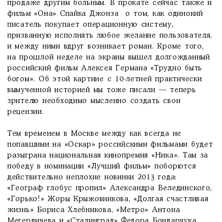
продаже другим больным. В прокате сейчас также и
фильм «Она» Спайка Джонза о том, как одинокий
писатель покупает операционную систему,
призванную исполнять любое желание пользователя,
и между ними вдруг возникает роман. Кроме того,
на прошлой неделе на экраны вышел долгожданный
российский фильм Алексея Германа «Трудно быть
богом». Об этой картине с 10-летней практически
вымученной историей мы тоже писали — теперь
зрителю необходимо мысленно создать свои
рецензии.
Тем временем в Москве между как всегда не
попавшими на «Оскар» российскими фильмами будет
разыграна национальная кинопремия «Ника». Там за
победу в номинации «Лучший фильм» поборются
действительно неплохие новинки 2013 года:
«Географ глобус пропил» Александра Велединского,
«Горько!» Жоры Крыжовникова, «Долгая счастливая
жизнь» Бориса Хлебникова, «Метро» Антона
Мегердичева и «Сталинград» Федора Бондарчука.