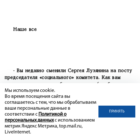
Наше все
- Вы недавно сменили Сергея Лузянина на посту
председателя «социального» комитета. Как вам
удается совмещать работу депутата (особенно,
Мы используем cookie.
работу председателя такого довольно важного
Во время посещения сайта вы
комитета) и руководство крупным СПК? Зачем вам,
соглашаетесь с тем, что мы обрабатываем
вообще, нужно это депутатство, да еще и третий
ваши персональные данные в
ПРИНЯТЬ
срок?
соответствии с
Политикой о
персональных данных
с использованием
метрик Яндекс Метрика, top.mail.ru,
LiveInternet.