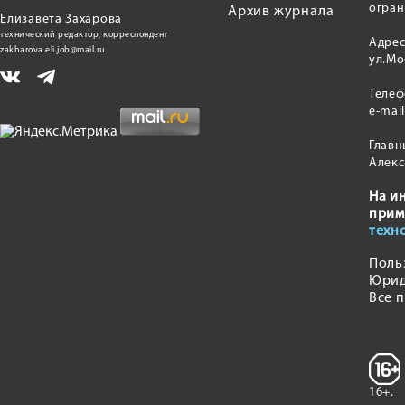
огран
Архив журнала
Елизавета Захарова
технический редактор, корреспондент
Адрес
zakharova.eli.job@mail.ru
ул.Мо
Теле
e-mai
Главн
Алекс
На и
прим
техн
Поль
Юрид
Все 
16+.