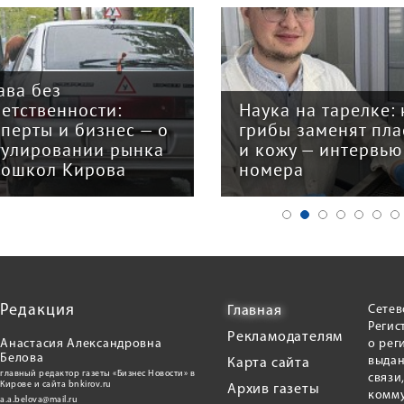
ава без
ветственности:
Наука на тарелке: 
сперты и бизнес — о
грибы заменят пла
гулировании рынка
и кожу — интервью
тошкол Кирова
номера
Редакция
Сетев
Главная
Регис
Рекламодателям
Анастасия Александровна
о рег
Белова
выдан
Карта сайта
главный редактор газеты «Бизнес Новости» в
связи
Кирове и сайта bnkirov.ru
Архив газеты
комму
a.a.belova@mail.ru