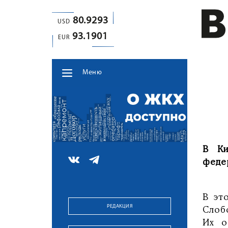
80.9293
USD
93.1901
EUR
Меню
В Ки
феде
В эт
РЕДАКЦИЯ
Слоб
Их о