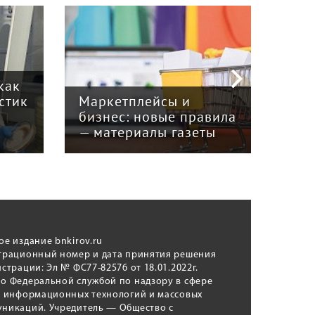
как
В К
стик
Маркетплейсы и
под
бизнес: новые правила
меж
— материалы газеты
авт
ое издание bnkirov.ru
трационный номер и дата принятия решения
истрации: Эл № ФС77-82576 от 18.01.2022г.
о Федеральной службой по надзору в сфере
, информационных технологий и массовых
никаций. Учредитель — Общество с