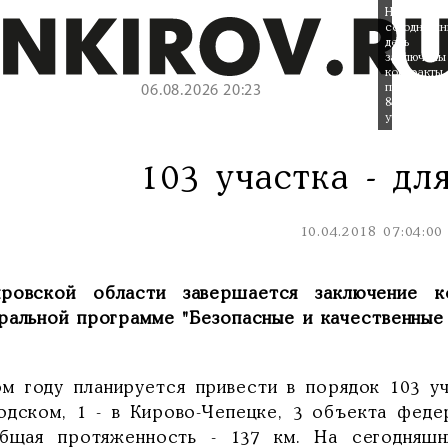
На
сегодняшн
день
заключены
контракты
по
06.08.2026 20:23
84
участкам.
103 участка - дл
10.04.2018 07:04:00
ровской области завершается заключение к
ральной программе "Безопасные и качественные 
ом году планируется привести в порядок 103 уч
одском, 1 - в Кирово-Чепецке, 3 объекта федера
бщая протяженность - 137 км. На сегодняшн