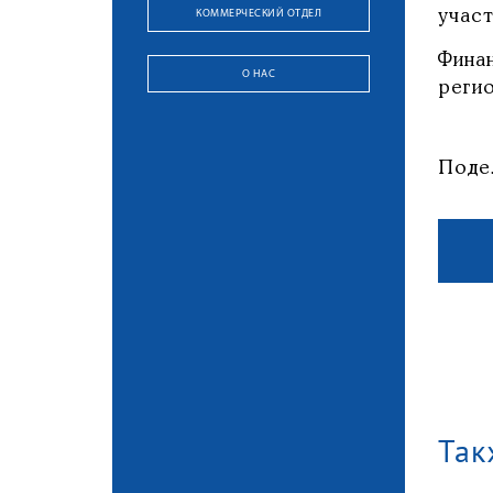
КОММЕРЧЕСКИЙ ОТДЕЛ
участ
Фина
О НАС
регио
Поде
Так