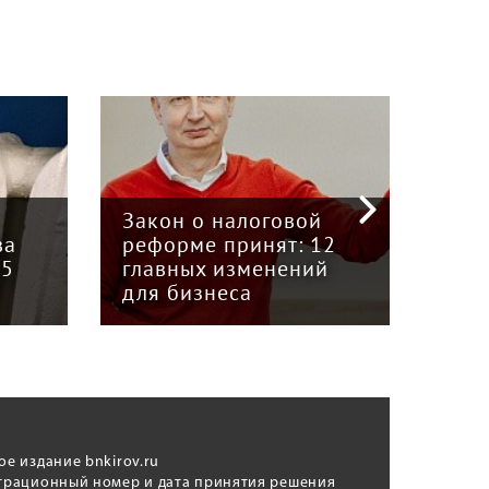
«Кр
инт
Закон о налоговой
пре
ва
реформе принят: 12
гру
15
главных изменений
«Вя
для бизнеса
Кун
ое издание bnkirov.ru
трационный номер и дата принятия решения