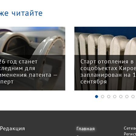
же читайте
26 год станет
Старт отопления в
следним для
соцобъектах Киро
именения патента —
запланирован на 
сперт
сентября
Редакция
Сетев
Главная
Регис