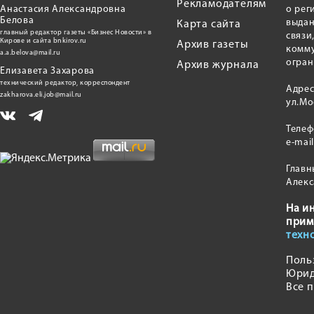
Рекламодателям
Анастасия Александровна
о рег
Белова
выдан
Карта сайта
главный редактор газеты «Бизнес Новости» в
связи
Кирове и сайта bnkirov.ru
Архив газеты
комму
a.a.belova@mail.ru
огран
Архив журнала
Елизавета Захарова
технический редактор, корреспондент
Адрес
zakharova.eli.job@mail.ru
ул.Мо
Теле
e-mai
Главн
Алекс
На и
прим
техн
Поль
Юрид
Все 