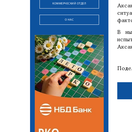
КОММЕРЧЕСКИЙ ОТДЕЛ
Акса
ситу
О НАС
факт
В ны
испы
Акса
Поде