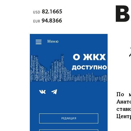
82.1665
USD
94.8366
EUR
Меню
По м
Анат
став
Центр
РЕДАКЦИЯ