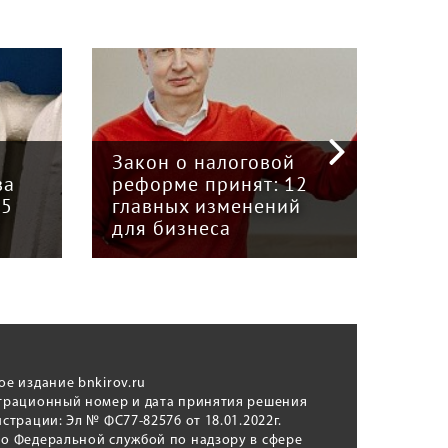
«Кризис в кузове»:
интервью с
Пра
й
председателем Союза
отв
12
грузоперевозчиков
экс
й
«Вятка» Юрием
рег
Куншиным
авт
ое издание bnkirov.ru
трационный номер и дата принятия решения
истрации: Эл № ФС77-82576 от 18.01.2022г.
о Федеральной службой по надзору в сфере