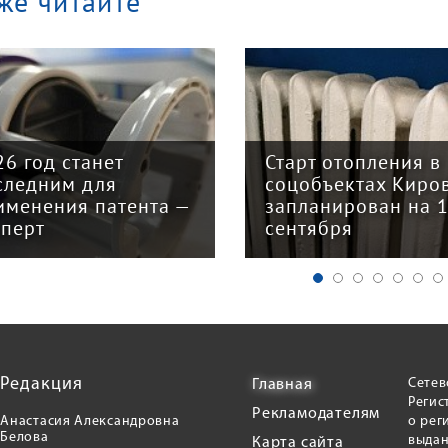
же читайте
арт отопления в
Закон о налогово
цобъектах Кирова
реформе принят: 
планирован на 15
главных изменени
нтября
для бизнеса
Редакция
Сетев
Главная
Регис
Рекламодателям
Анастасия Александровна
о рег
Белова
выдан
Карта сайта