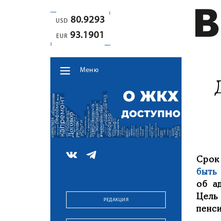
80.9293
USD
93.1901
EUR
Меню
Срок
быть
об а
Цель
РЕДАКЦИЯ
пенс