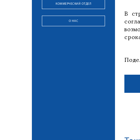
КОММЕРЧЕСКИЙ ОТДЕЛ
В ст
О НАС
согл
возм
срока
Поде