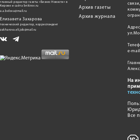
главный редактор газеты «Бизнес Новости» в
связи
Кирове и сайта bnkirov.ru
Архив газеты
комму
a.a.belova@mail.ru
огран
Архив журнала
Елизавета Захарова
технический редактор, корреспондент
Адрес
zakharova.eli.job@mail.ru
ул.Мо
Теле
e-mai
Главн
Алекс
На и
прим
техн
Поль
Юрид
Все 