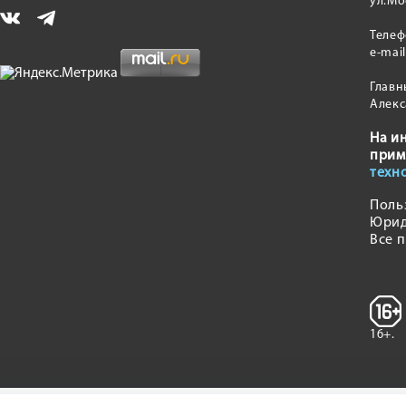
ул.Мо
Теле
e-mai
Главн
Алекс
На и
прим
техн
Поль
Юрид
Все 
16+.