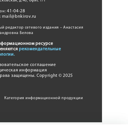
сковская, д.40, офис 1/1
41-04-28
фон:
mail@bnkirov.ru
l:
ый редактор сетевого издания – Анастасия
андровна Белова
нформационном ресурсе
еняются
рекомендательные
ологии.
зовательское соглашение
ическая информация
права защищены. Copyright © 2025
Категория информационной продукции