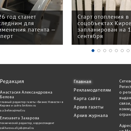
26 год станет
Старт отопления в
следним для
соцобъектах Киро
именения патента —
запланирован на 
сперт
сентября
Редакция
Сетев
Главная
Регис
Рекламодателям
Анастасия Александровна
о рег
Белова
выдан
Карта сайта
главный редактор газеты «Бизнес Новости» в
связи
Кирове и сайта bnkirov.ru
Архив газеты
комму
a.a.belova@mail.ru
огран
Архив журнала
Елизавета Захарова
технический редактор, корреспондент
Адрес
zakharova.eli.job@mail.ru