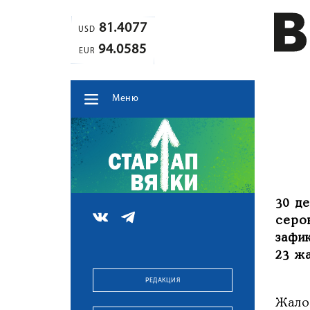
81.4077
USD
94.0585
EUR
Меню
30 д
серо
зафи
23 ж
РЕДАКЦИЯ
Жало