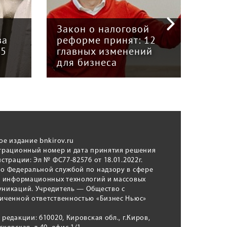
«Кр
инт
Закон о налоговой
пре
ва
реформе принят: 12
гру
15
главных изменений
«Вя
для бизнеса
Кун
ое издание bnkirov.ru
трационный номер и дата принятия решения
истрации: Эл № ФС77-82576 от 18.01.2022г.
о Федеральной службой по надзору в сфере
, информационных технологий и массовых
никаций. Учредитель — Общество с
иченной ответственностью «Бизнес Ньюс»
 редакции: 610020, Кировская обл., г.Киров,