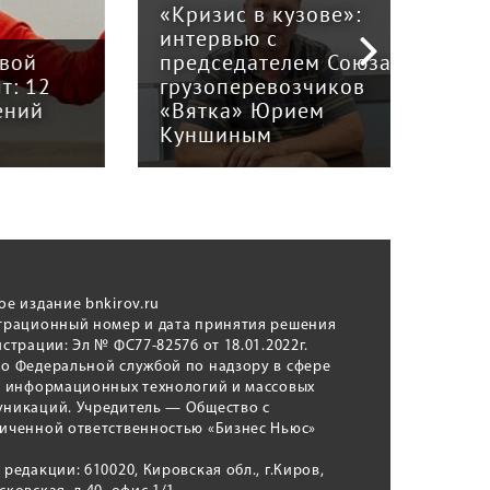
«Кризис в кузове»:
интервью с
Пра
й
председателем Союза
отв
12
грузоперевозчиков
экс
й
«Вятка» Юрием
рег
Куншиным
авт
ое издание bnkirov.ru
трационный номер и дата принятия решения
истрации: Эл № ФС77-82576 от 18.01.2022г.
о Федеральной службой по надзору в сфере
, информационных технологий и массовых
никаций. Учредитель — Общество с
иченной ответственностью «Бизнес Ньюс»
 редакции: 610020, Кировская обл., г.Киров,