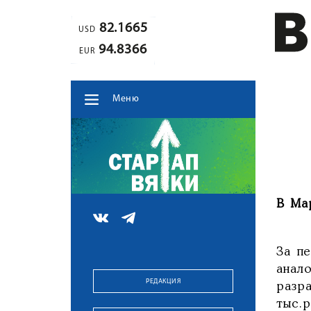
82.1665
USD
94.8366
EUR
Меню
В Ма
За п
анал
РЕДАКЦИЯ
разр
тыс.