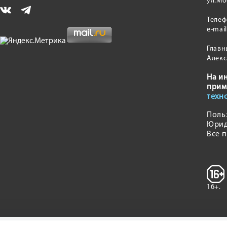
ул.Мо
Теле
e-mai
Главн
Алекс
На и
прим
техн
Поль
Юрид
Все 
16+.