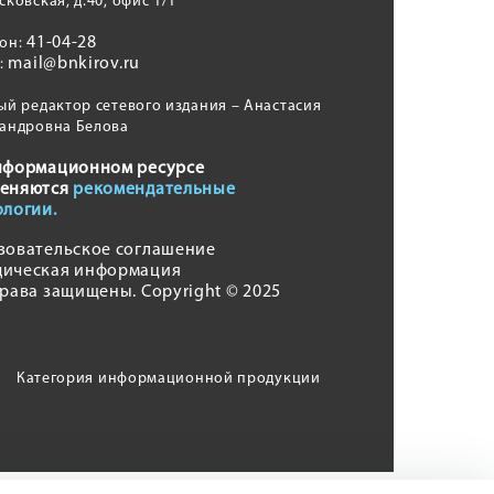
сковская, д.40, офис 1/1
41-04-28
фон:
mail@bnkirov.ru
l:
ый редактор сетевого издания – Анастасия
андровна Белова
нформационном ресурсе
еняются
рекомендательные
ологии.
зовательское соглашение
ическая информация
права защищены. Copyright © 2025
Категория информационной продукции