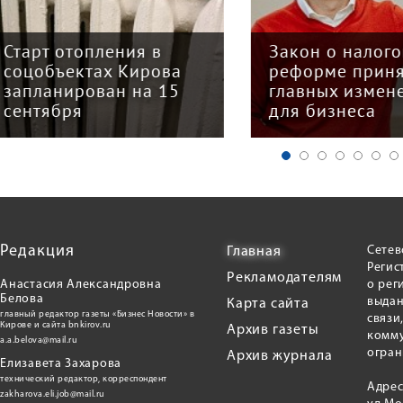
арт отопления в
Закон о налогово
цобъектах Кирова
реформе принят: 
планирован на 15
главных изменени
нтября
для бизнеса
Редакция
Сетев
Главная
Регис
Рекламодателям
Анастасия Александровна
о рег
Белова
выдан
Карта сайта
главный редактор газеты «Бизнес Новости» в
связи
Кирове и сайта bnkirov.ru
Архив газеты
комму
a.a.belova@mail.ru
огран
Архив журнала
Елизавета Захарова
технический редактор, корреспондент
Адрес
zakharova.eli.job@mail.ru