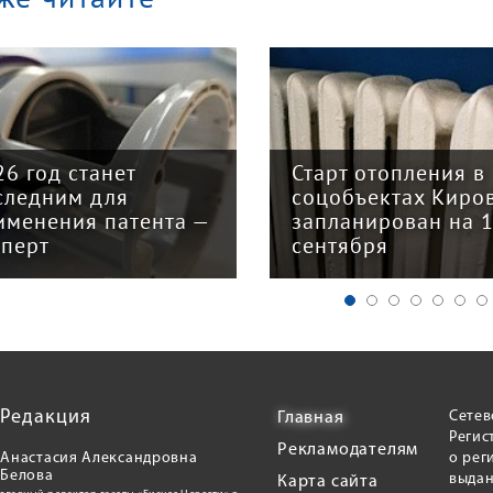
26 год станет
Старт отопления в
следним для
соцобъектах Киро
именения патента —
запланирован на 
сперт
сентября
Редакция
Сетев
Главная
Регис
Рекламодателям
Анастасия Александровна
о рег
Белова
выдан
Карта сайта