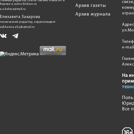
главный редактор газеты «Бизнес Новости» в
связи
Кирове и сайта bnkirov.ru
Архив газеты
комму
a.a.belova@mail.ru
огран
Архив журнала
Елизавета Захарова
технический редактор, корреспондент
Адрес
zakharova.eli.job@mail.ru
ул.Мо
Теле
e-mai
Главн
Алекс
На и
прим
техн
Поль
Юрид
Все 