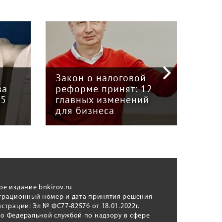
«Кр
инт
Закон о налоговой
пре
ва
реформе принят: 12
гру
15
главных изменений
«Вя
для бизнеса
Кун
ое издание bnkirov.ru
трационный номер и дата принятия решения
истрации: Эл № ФС77-82576 от 18.01.2022г.
о Федеральной службой по надзору в сфере