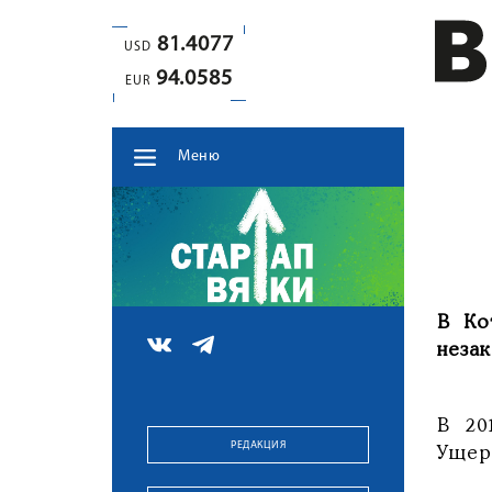
81.4077
USD
94.0585
EUR
Меню
В Ко
неза
В 20
РЕДАКЦИЯ
Ущер