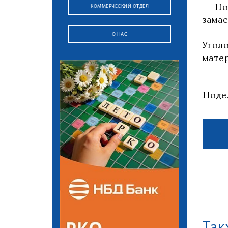
КОММЕРЧЕСКИЙ ОТДЕЛ
- По
замас
О НАС
Угол
мате
Поде
Так