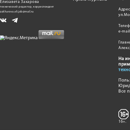
Елизавета Захарова
технический редактор, корреспондент
Адрес
zakharova.eli.job@mail.ru
ул.Мо
Теле
e-mai
Главн
Алекс
На и
прим
техн
Поль
Юрид
Все 
16+.