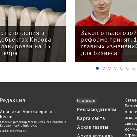
арт отопления в
Закон о налогово
цобъектах Кирова
реформе принят: 
планирован на 15
главных изменени
нтября
для бизнеса
Редакция
Сетев
Главная
Регис
Рекламодателям
Анастасия Александровна
о рег
Белова
выдан
Карта сайта
главный редактор газеты «Бизнес Новости» в
связи
Кирове и сайта bnkirov.ru
Архив газеты
комму
a.a.belova@mail.ru
огран
Архив журнала