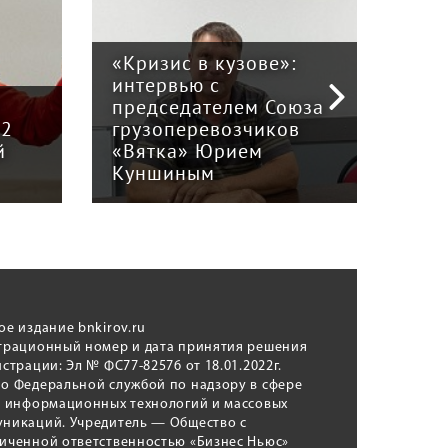
«Кризис в кузове»:
интервью с
Пра
й
председателем Союза
отв
12
грузоперевозчиков
экс
й
«Вятка» Юрием
рег
Куншиным
авт
ое издание bnkirov.ru
трационный номер и дата принятия решения
истрации: Эл № ФС77-82576 от 18.01.2022г.
о Федеральной службой по надзору в сфере
, информационных технологий и массовых
никаций. Учредитель — Общество с
иченной ответственностью «Бизнес Ньюс»