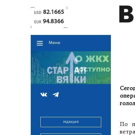
82.1665
USD
94.8366
EUR
Меню
Сего
опер
голо
РЕДАКЦИЯ
По п
ветр