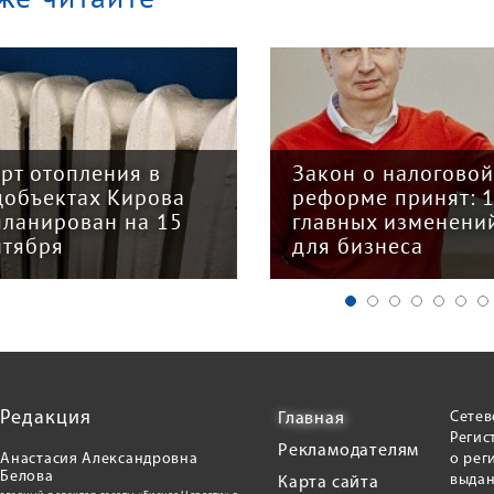
арт отопления в
Закон о налогово
цобъектах Кирова
реформе принят: 
планирован на 15
главных изменени
нтября
для бизнеса
Редакция
Сетев
Главная
Регис
Рекламодателям
Анастасия Александровна
о рег
Белова
выдан
Карта сайта