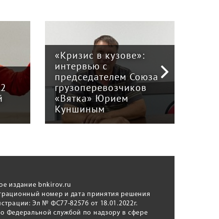
«Кризис в кузове»:
интервью с
Пра
й
председателем Союза
отв
12
грузоперевозчиков
экс
й
«Вятка» Юрием
рег
Куншиным
авт
ое издание bnkirov.ru
трационный номер и дата принятия решения
истрации: Эл № ФС77-82576 от 18.01.2022г.
о Федеральной службой по надзору в сфере