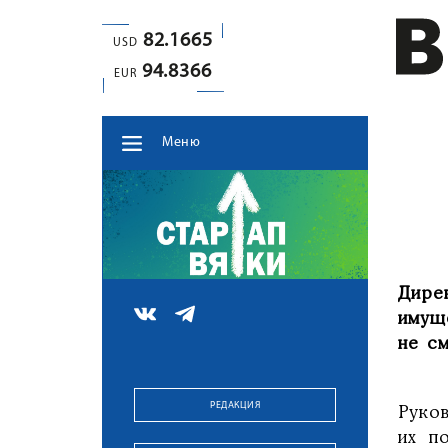
82.1665
USD
94.8366
EUR
Меню
Дире
имущ
не с
РЕДАКЦИЯ
Руко
их п