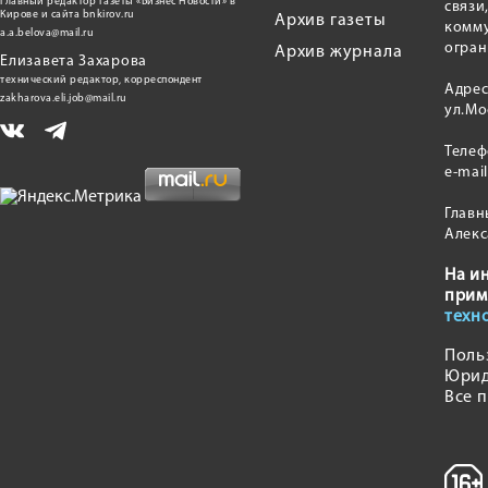
главный редактор газеты «Бизнес Новости» в
связи
Кирове и сайта bnkirov.ru
Архив газеты
комму
a.a.belova@mail.ru
огран
Архив журнала
Елизавета Захарова
технический редактор, корреспондент
Адрес
zakharova.eli.job@mail.ru
ул.Мо
Теле
e-mai
Главн
Алекс
На и
прим
техн
Поль
Юрид
Все 