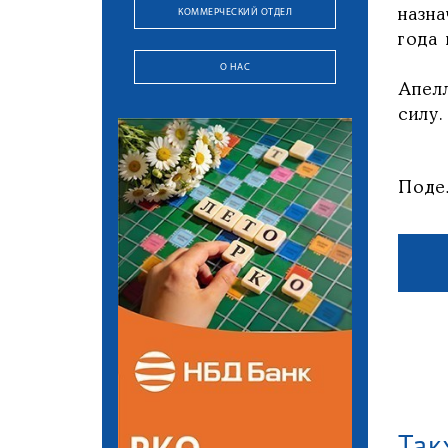
КОММЕРЧЕСКИЙ ОТДЕЛ
назн
года
О НАС
Апелл
силу
Поде
Так