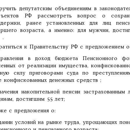
ручить депутатским объединениям в законодате
бъектов РФ рассмотреть вопрос о сохране
ддержки, ранее установленных для лиц пенс
аршего возраста, а именно: для мужчин, дости
 .
ратиться к Правительству РФ с предложением о
правления в доход бюджета Пенсионного фо
ченных от реализации имущества, конфискованн
нную силу приговорами суда по преступления
е конфискованных денежных средств ;
значения накопительной пенсии застрахованным 
инам, достигшим 55 лет;
кже с предложения о:
здании условий на рынке труда, упрощающих по
пенсионного и пенсионного возраста;