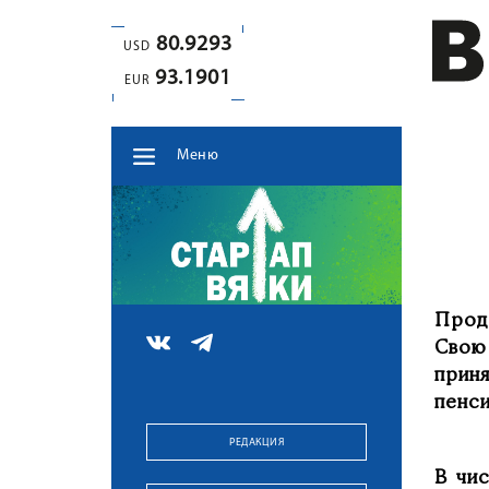
80.9293
USD
93.1901
EUR
Меню
Прод
Свою
прин
пенс
РЕДАКЦИЯ
В чи