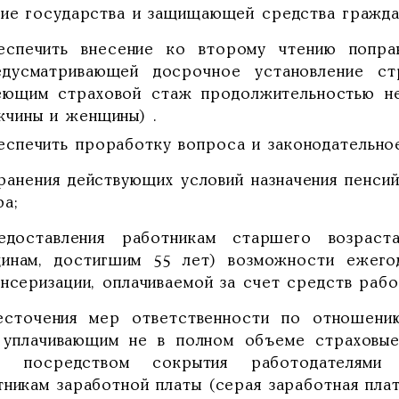
тие государства и защищающей средства гражда
еспечить внесение ко второму чтению поправ
едусматривающей досрочное установление ст
еющим страховой стаж продолжительностью не
жчины и женщины) .
еспечить проработку вопроса и законодательное
хранения действующих условий назначения пенси
ра;
едоставления работникам старшего возраст
инам, достигшим 55 лет) возможности ежего
нсеризации, оплачиваемой за счет средств рабо
есточения мер ответственности по отношени
 уплачивающим не в полном объеме страховы
е посредством сокрытия работодателями 
никам заработной платы (серая заработная плат