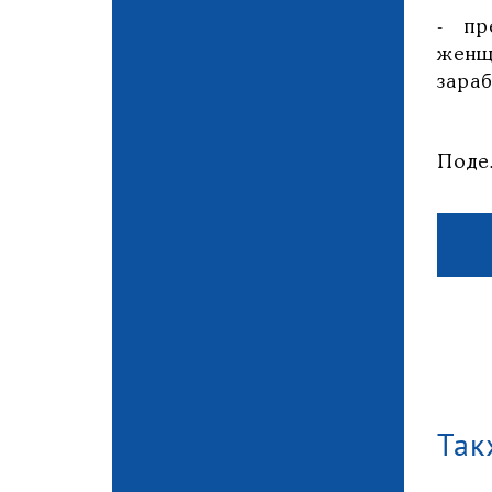
- пр
женщ
зараб
Поде
Так