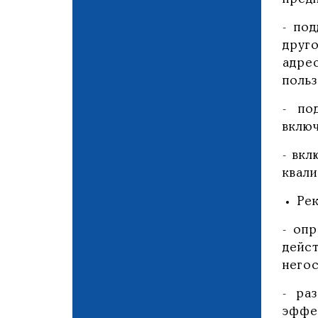
- по
друг
адре
польз
- по
включ
- вк
квал
Ре
- оп
дейс
него
- ра
эффе