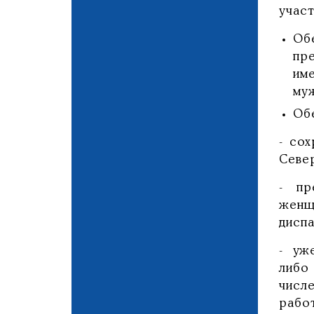
учас
Об
пр
им
му
Об
- со
Севе
- пр
женщ
диспа
- уж
либо
числ
работ