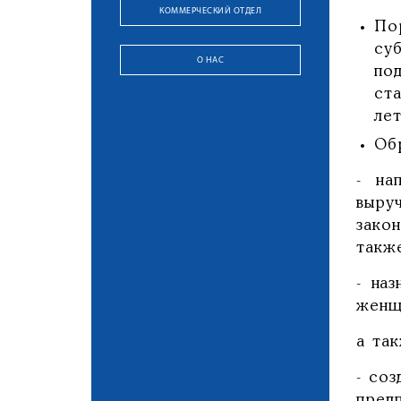
КОММЕРЧЕСКИЙ ОТДЕЛ
По
су
О НАС
по
ст
лет
Об
- на
выру
зако
такж
- на
женщ
а та
- со
пред