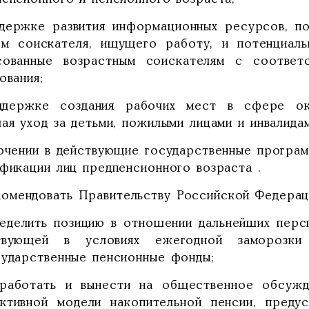
ддержке развития информационных ресурсов, по
ом соискателя, ищущего работу, и потенциаль
сованные возрастным соискателям с соотве
ования;
ддержке создания рабочих мест в сфере ока
ая уход за детьми, пожилыми лицами и инвалидам
лючении в действующие государственные програ
ификации лиц предпенсионного возраста .
комендовать Правительству Российской Федерац
ределить позицию в отношении дальнейших перс
твующей в условиях ежегодной заморозки
сударственные пенсионные фонды;
зработать и вынести на общественное обсуж
ктивной модели накопительной пенсии, пред