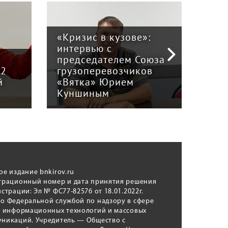
«Кризис в кузове»:
интервью с
Пра
й
председателем Союза
отв
12
грузоперевозчиков
экс
й
«Вятка» Юрием
рег
Куншиным
авт
ое издание bnkirov.ru
трационный номер и дата принятия решения
истрации: Эл № ФС77-82576 от 18.01.2022г.
о Федеральной службой по надзору в сфере
, информационных технологий и массовых
никаций. Учредитель — Общество с