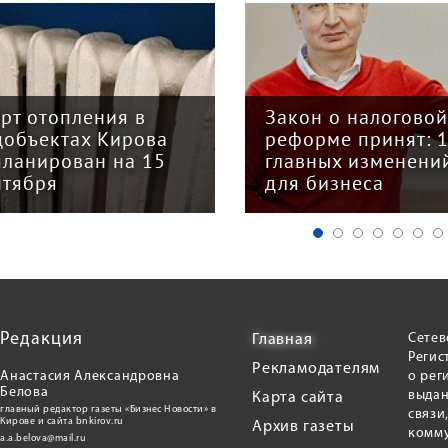
арт отопления в
Закон о налогово
цобъектах Кирова
реформе принят: 
планирован на 15
главных изменени
нтября
для бизнеса
Редакция
Сетев
Главная
Регис
Рекламодателям
Анастасия Александровна
о рег
Белова
выдан
Карта сайта
главный редактор газеты «Бизнес Новости» в
связи
Кирове и сайта bnkirov.ru
Архив газеты
комму
a.a.belova@mail.ru