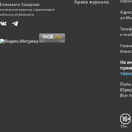
огран
Архив журнала
Елизавета Захарова
технический редактор, корреспондент
Адрес
zakharova.eli.job@mail.ru
ул.Мо
Теле
e-mai
Главн
Алекс
На и
прим
техн
Поль
Юрид
Все 
16+.