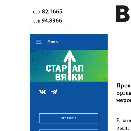
82.1665
USD
94.8366
EUR
Меню
Прок
орга
меро
РЕДАКЦИЯ
В хо
были