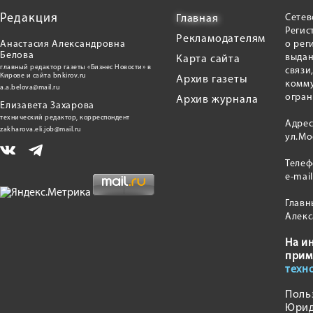
Редакция
Сетев
Главная
Регис
Рекламодателям
Анастасия Александровна
о рег
Белова
выдан
Карта сайта
главный редактор газеты «Бизнес Новости» в
связи
Кирове и сайта bnkirov.ru
Архив газеты
комму
a.a.belova@mail.ru
огран
Архив журнала
Елизавета Захарова
технический редактор, корреспондент
Адрес
zakharova.eli.job@mail.ru
ул.Мо
Теле
e-mai
Главн
Алекс
На и
прим
техн
Поль
Юрид