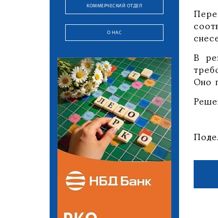
КОММЕРЧЕСКИЙ ОТДЕЛ
Пере
соот
О НАС
снес
В ре
треб
Оно 
Решен
Поде