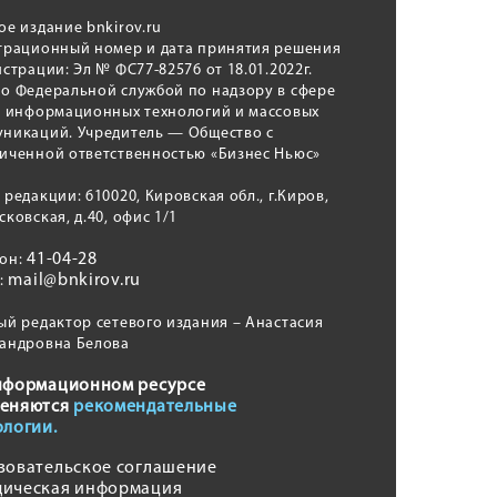
ое издание bnkirov.ru
трационный номер и дата принятия решения
истрации: Эл № ФС77-82576 от 18.01.2022г.
о Федеральной службой по надзору в сфере
, информационных технологий и массовых
никаций. Учредитель — Общество с
иченной ответственностью «Бизнес Ньюс»
 редакции: 610020, Кировская обл., г.Киров,
сковская, д.40, офис 1/1
41-04-28
фон:
mail@bnkirov.ru
l:
ый редактор сетевого издания – Анастасия
андровна Белова
нформационном ресурсе
еняются
рекомендательные
ологии.
зовательское соглашение
ическая информация