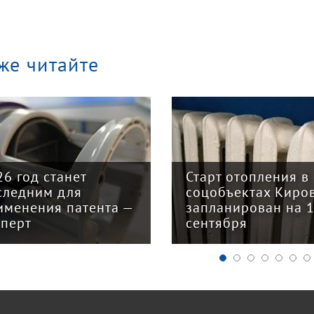
же читайте
арт отопления в
Закон о налогово
цобъектах Кирова
реформе принят: 
планирован на 15
главных изменени
нтября
для бизнеса