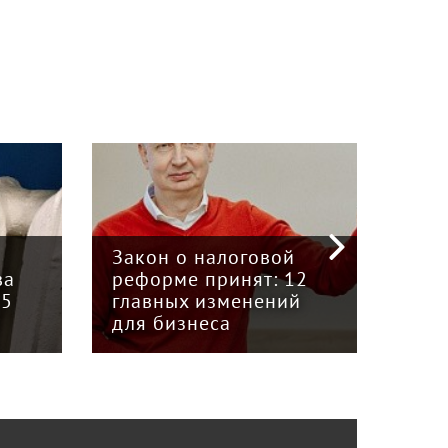
«Кр
инт
Закон о налоговой
пре
ва
реформе принят: 12
гру
15
главных изменений
«Вя
для бизнеса
Кун