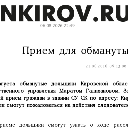
06.08.2026 22:49
Прием для обмануты
21.08.2018 09:13:00
вгуста обманутые дольщики Кировской облас
ственного управления Маратом Галихановом. З
ый прием граждан в здании СУ СК по адресу: Кир
ли смогут пожаловаться на действия следовател
риеме дольщики смогут узнать о ходе рассл