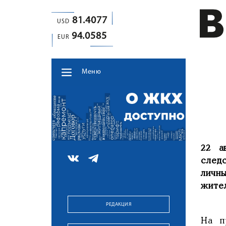
81.4077
USD
94.0585
EUR
Меню
22 а
след
личн
жите
РЕДАКЦИЯ
На п