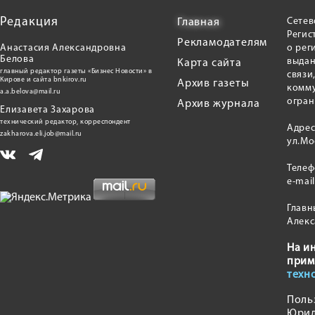
Редакция
Сетев
Главная
Регис
Рекламодателям
Анастасия Александровна
о рег
Белова
выдан
Карта сайта
главный редактор газеты «Бизнес Новости» в
связи
Кирове и сайта bnkirov.ru
Архив газеты
комму
a.a.belova@mail.ru
огран
Архив журнала
Елизавета Захарова
технический редактор, корреспондент
Адрес
zakharova.eli.job@mail.ru
ул.Мо
Теле
e-mai
Главн
Алекс
На и
прим
техн
Поль
Юрид