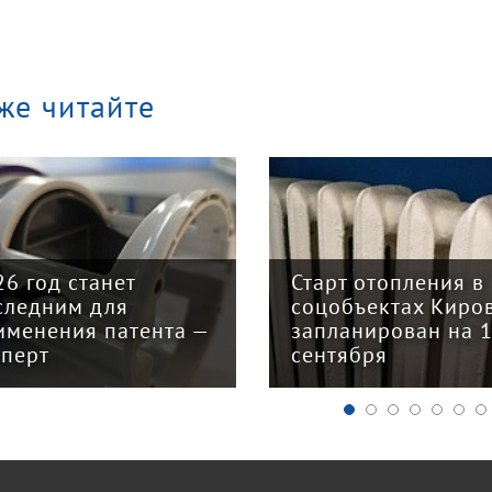
же читайте
26 год станет
Старт отопления в
следним для
соцобъектах Киро
именения патента —
запланирован на 
сперт
сентября