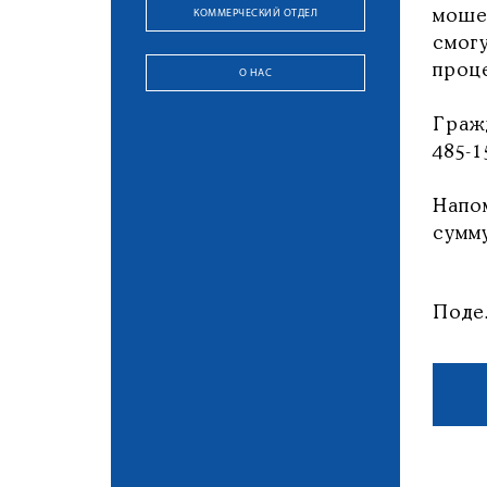
КОММЕРЧЕСКИЙ ОТДЕЛ
моше
смог
проц
О НАС
Граж
485-
Напо
сумм
Поде