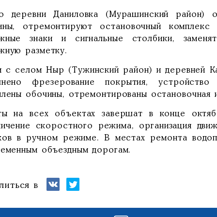
о деревни Даниловка (Мурашинский район) о
ины, отремонтируют остановочный комплекс 
жные знаки и сигнальные столбики, заменя
жную разметку.
м с селом Ныр (Тужинский район) и деревней К
лнено фрезерование покрытия, устройство
плены обочины, отремонтированы остановочная 
ты на всех объектах завершат в конце октяб
ничение скоростного режима, организация дви
ков в ручном режиме. В местах ремонта водоп
ременным объездным дорогам.
литься в