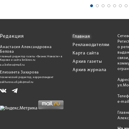
Редакция
Сетев
Главная
Регис
Рекламодателям
Анастасия Александровна
о рег
Белова
выдан
Карта сайта
главный редактор газеты «Бизнес Новости» в
связи
Кирове и сайта bnkirov.ru
Архив газеты
комму
a.a.belova@mail.ru
огран
Архив журнала
Елизавета Захарова
технический редактор, корреспондент
Адрес
zakharova.eli.job@mail.ru
ул.Мо
Теле
e-mai
Главн
Алекс