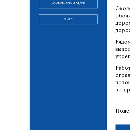
КОММЕРЧЕСКИЙ ОТДЕЛ
Окол
обоч
О НАС
доро
доро
Рядо
выпо
укре
Рабо
огра
пото
по в
Поде