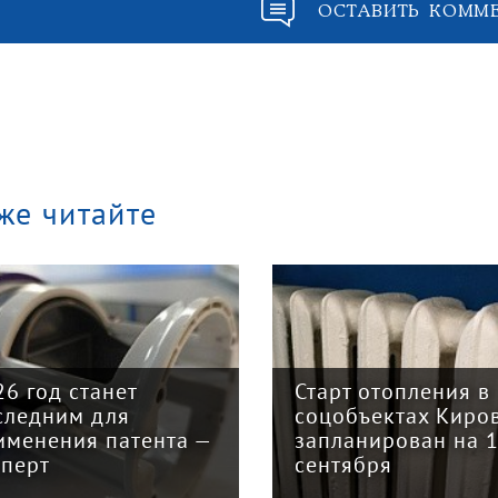
ОСТАВИТЬ КОММ
же читайте
арт отопления в
Закон о налогово
цобъектах Кирова
реформе принят: 
планирован на 15
главных изменени
нтября
для бизнеса