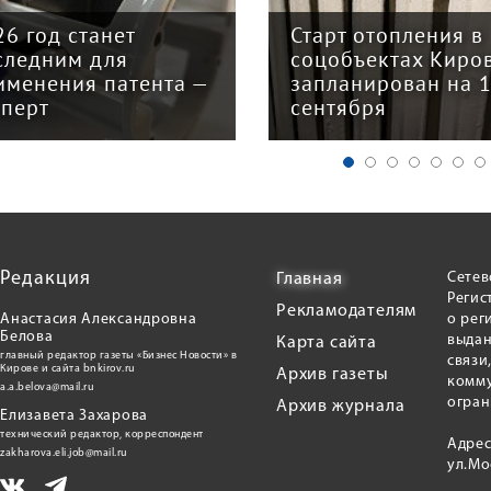
26 год станет
Старт отопления в
следним для
соцобъектах Киро
именения патента —
запланирован на 
сперт
сентября
Редакция
Сетев
Главная
Регис
Рекламодателям
Анастасия Александровна
о рег
Белова
выдан
Карта сайта
главный редактор газеты «Бизнес Новости» в
связи
Кирове и сайта bnkirov.ru
Архив газеты
комму
a.a.belova@mail.ru
огран
Архив журнала
Елизавета Захарова
технический редактор, корреспондент
Адрес
zakharova.eli.job@mail.ru
ул.Мо