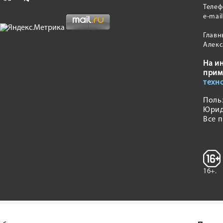
Теле
e-mai
Главн
Алекс
На и
прим
техн
Поль
Юрид
Все 
16+.