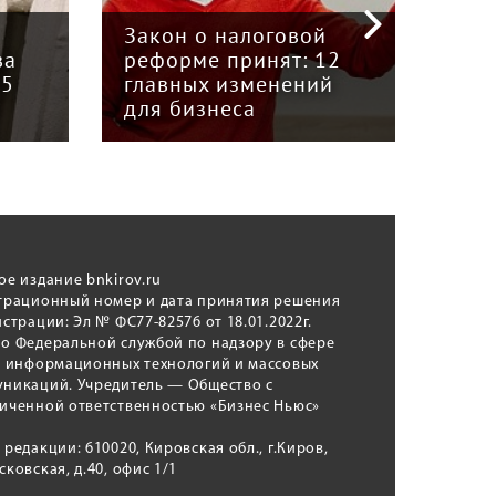
инт
Закон о налоговой
пре
ва
реформе принят: 12
гру
15
главных изменений
«Вя
для бизнеса
Кун
ое издание bnkirov.ru
трационный номер и дата принятия решения
истрации: Эл № ФС77-82576 от 18.01.2022г.
о Федеральной службой по надзору в сфере
, информационных технологий и массовых
никаций. Учредитель — Общество с
иченной ответственностью «Бизнес Ньюс»
 редакции: 610020, Кировская обл., г.Киров,
сковская, д.40, офис 1/1