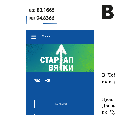
82.1665
USD
94.8366
EUR
Меню
В Че
их в 
Цель
РЕДАКЦИЯ
Данн
по Ч