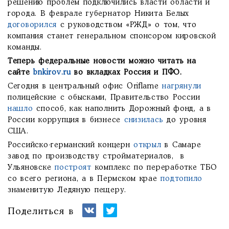
решению проблем подключились власти области и
города. В феврале губернатор Никита Белых
договорился
с руководством «РЖД» о том, что
компания станет генеральном спонсором кировской
команды.
Теперь федеральные новости можно читать на
сайте
bnkirov.ru
во вкладках Россия и ПФО.
Сегодня в центральный офис Oriflame
нагрянули
полицейские с обысками, Правительство России
нашло
способ, как наполнить Дорожный фонд, а в
России коррупция в бизнесе
снизилась
до уровня
США.
Российско-германский концерн
открыл
в Самаре
завод по производству стройматериалов, в
Ульяновске
построят
комплекс по переработке ТБО
со всего региона, а в Пермском крае
подтопило
знаменитую Ледяную пещеру.
Поделиться в