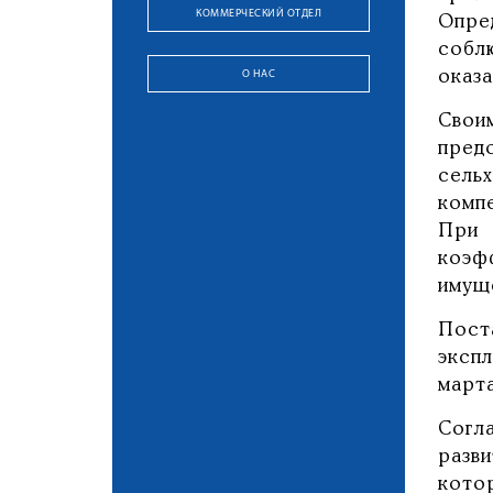
КОММЕРЧЕСКИЙ ОТДЕЛ
Опре
собл
О НАС
оказа
Свои
пред
сель
комп
При 
коэф
имущ
Пост
эксп
март
Согл
разв
кото