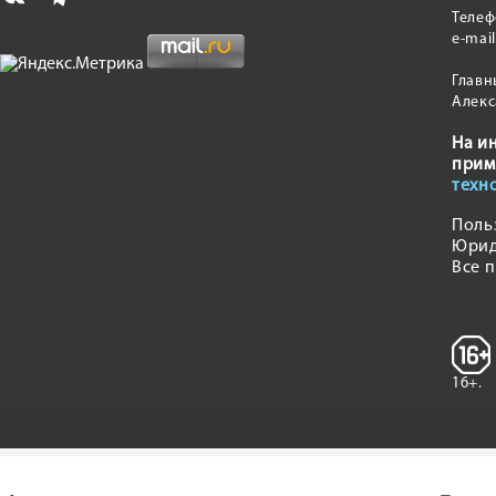
Теле
e-mai
Главн
Алекс
На и
прим
техн
Поль
Юрид
Все 
16+.