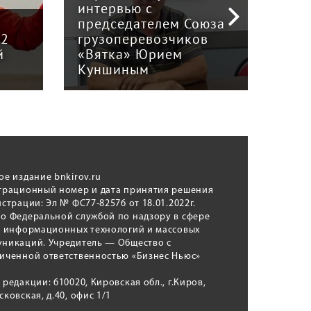
интервью с
Пра
й
председателем Союза
отв
12
грузоперевозчиков
экс
й
«Вятка» Юрием
рег
Куншиным
авт
ое издание bnkirov.ru
трационный номер и дата принятия решения
истрации: Эл № ФС77-82576 от 18.01.2022г.
о Федеральной службой по надзору в сфере
, информационных технологий и массовых
никаций. Учредитель — Общество с
иченной ответственностью «Бизнес Ньюс»
 редакции: 610020, Кировская обл., г.Киров,
сковская, д.40, офис 1/1