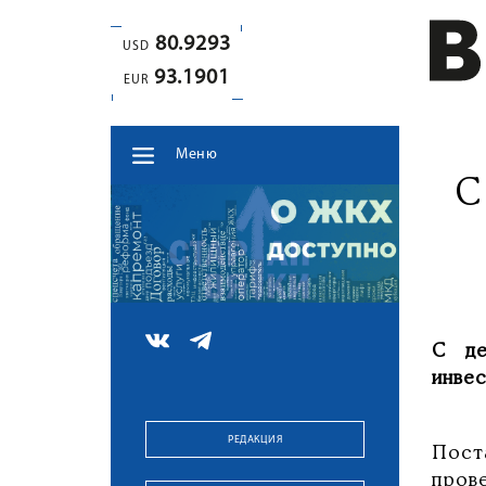
80.9293
USD
93.1901
EUR
Меню
С
С д
инве
РЕДАКЦИЯ
Пост
пров