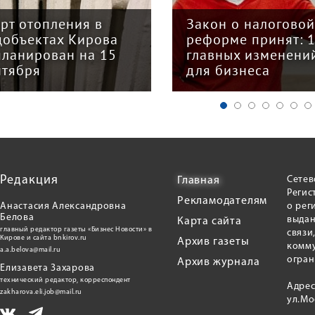
арт отопления в
Закон о налогово
цобъектах Кирова
реформе принят: 
планирован на 15
главных изменени
нтября
для бизнеса
Редакция
Сетев
Главная
Регис
Рекламодателям
Анастасия Александровна
о рег
Белова
выдан
Карта сайта
главный редактор газеты «Бизнес Новости» в
связи
Кирове и сайта bnkirov.ru
Архив газеты
комму
a.a.belova@mail.ru
огран
Архив журнала
Елизавета Захарова
технический редактор, корреспондент
Адрес
zakharova.eli.job@mail.ru
ул.Мо