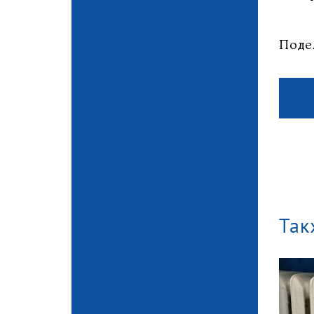
Поде
Так