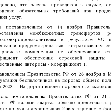
делено, что закупка проводится в случае, е
юдение обязательных требований при прода
нии услуг.
м постановлением от 14 ноября Правитель
оставления межбюджетных трансфертов 
хозтоваропроизводителям в результате ЧС 
енсации предусмотрена как застраховавшим св
расчете компенсации не обеспечившим стр
фициент обеспечения страховой защиты 
ественные интересы - коэффициент 1.
ановлением Правительства РФ от 26 ноября в М
луатация беспилотников на дорогах общего пол
а 2022 г. На дороги выйдет порядка ста высокоа
асно постановлению Правительства РФ от 21 н
ития РФ каждый квартал обязано представлять 
рые получили ассигнования Инвестиционного фо