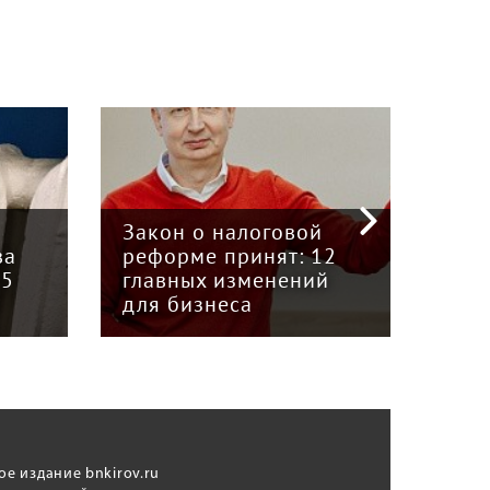
«Кр
инт
Закон о налоговой
пре
ва
реформе принят: 12
гру
15
главных изменений
«Вя
для бизнеса
Кун
ое издание bnkirov.ru