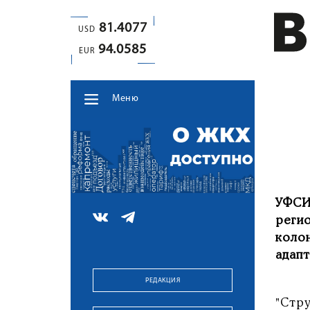
81.4077
USD
94.0585
EUR
Меню
УФСИ
реги
коло
адап
РЕДАКЦИЯ
"Стр