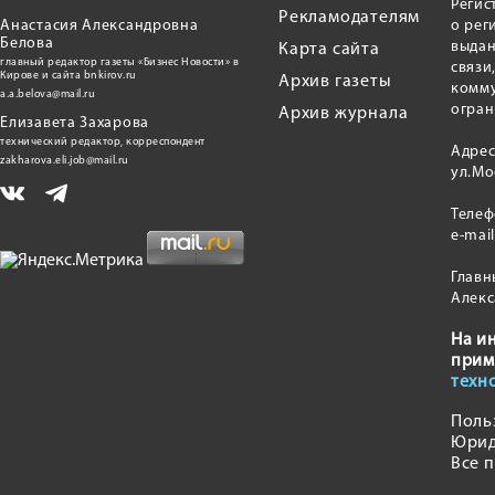
Регис
Рекламодателям
Анастасия Александровна
о рег
Белова
выдан
Карта сайта
главный редактор газеты «Бизнес Новости» в
связи
Кирове и сайта bnkirov.ru
Архив газеты
комму
a.a.belova@mail.ru
огран
Архив журнала
Елизавета Захарова
технический редактор, корреспондент
Адрес
zakharova.eli.job@mail.ru
ул.Мо
Теле
e-mai
Главн
Алекс
На и
прим
техн
Поль
Юрид
Все 