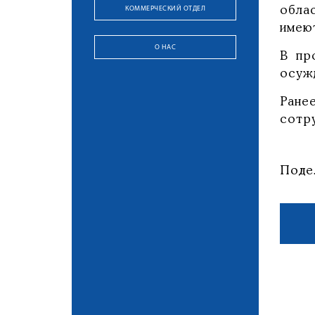
КОММЕРЧЕСКИЙ ОТДЕЛ
обла
имею
О НАС
В пр
осуж
Ран
сотр
Поде