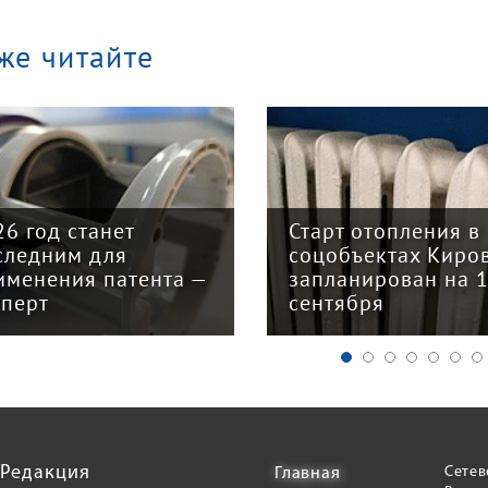
же читайте
26 год станет
Старт отопления в
следним для
соцобъектах Киро
именения патента —
запланирован на 
сперт
сентября
Редакция
Сетев
Главная