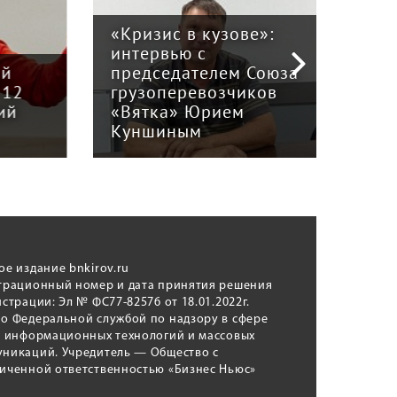
«Кризис в кузове»:
интервью с
Пра
й
председателем Союза
отв
12
грузоперевозчиков
экс
й
«Вятка» Юрием
рег
Куншиным
авт
ое издание bnkirov.ru
трационный номер и дата принятия решения
истрации: Эл № ФС77-82576 от 18.01.2022г.
о Федеральной службой по надзору в сфере
, информационных технологий и массовых
никаций. Учредитель — Общество с
иченной ответственностью «Бизнес Ньюс»