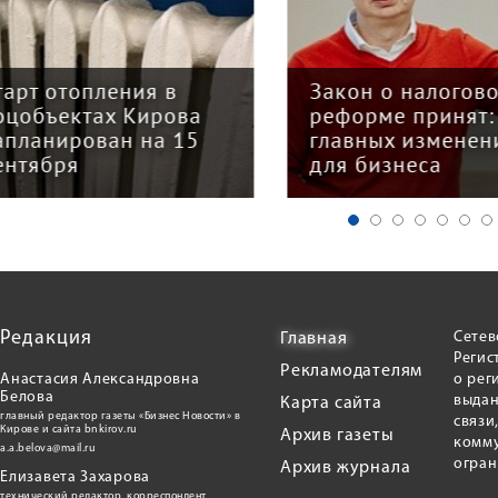
арт отопления в
Закон о налогово
цобъектах Кирова
реформе принят: 
планирован на 15
главных изменени
нтября
для бизнеса
Редакция
Сетев
Главная
Регис
Рекламодателям
Анастасия Александровна
о рег
Белова
выдан
Карта сайта
главный редактор газеты «Бизнес Новости» в
связи
Кирове и сайта bnkirov.ru
Архив газеты
комму
a.a.belova@mail.ru
огран
Архив журнала
Елизавета Захарова
технический редактор, корреспондент