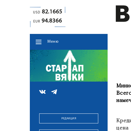
82.1665
USD
94.8366
EUR
Меню
Мини
Всег
намеч
РЕДАКЦИЯ
Креди
цена 