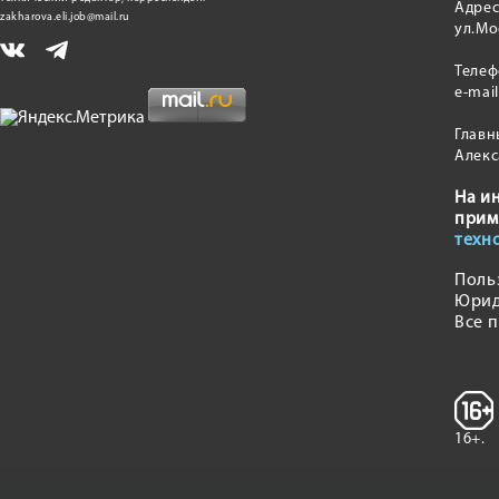
Адрес
zakharova.eli.job@mail.ru
ул.Мо
Теле
e-mai
Главн
Алекс
На и
прим
техн
Поль
Юрид
Все 
16+.