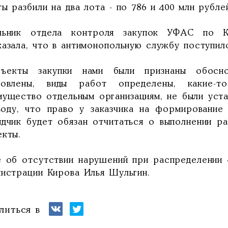
ы разбили на два лота - по 786 и 400 млн рубле
льник отдела контроля закупок УФАС по К
казала, что в антимонопольную службу поступил
ъекты закупки нами были признаны обосно
новлены, виды работ определены, какие-т
мущество отдельным организациям, не были уста
воду, что право у заказчика на формирование
ядчик будет обязан отчитаться о выполнении р
екты.
е об отсутствии нарушений при распределении
нистрации Кирова Илья Шульгин.
литься в