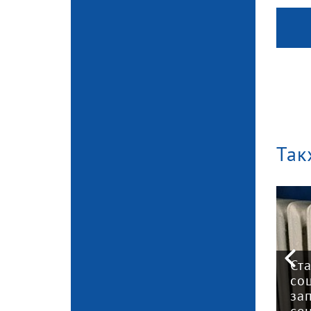
Так
о
2026 год станет
Ст
вом
последним для
со
концу
применения патента —
за