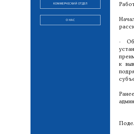
КОММЕРЧЕСКИЙ ОТДЕЛ
Работ
Нача
О НАС
расс
- Об
уста
преи
к вы
подр
субъ
Ране
адми
Поде