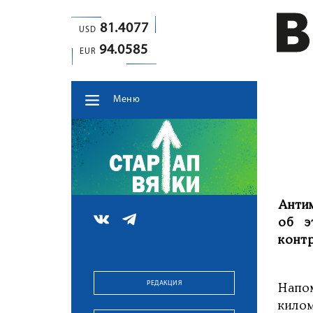
81.4077
USD
94.0585
EUR
Меню
Анти
об э
конт
РЕДАКЦИЯ
Напо
кило