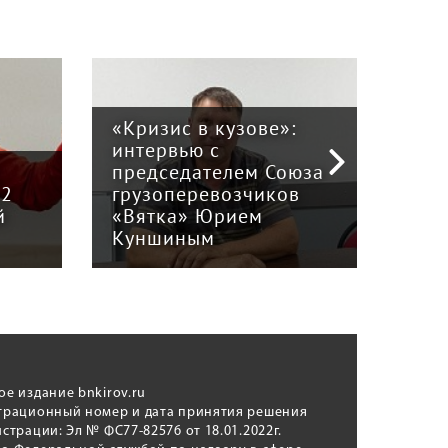
«Кризис в кузове»:
интервью с
Пра
й
председателем Союза
отв
12
грузоперевозчиков
экс
й
«Вятка» Юрием
рег
Куншиным
авт
ое издание bnkirov.ru
трационный номер и дата принятия решения
истрации: Эл № ФС77-82576 от 18.01.2022г.