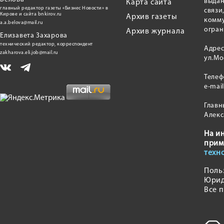
выдан
Карта сайта
главный редактор газеты «Бизнес Новости» в
связи
Кирове и сайта bnkirov.ru
Архив газеты
комму
a.a.belova@mail.ru
огран
Архив журнала
Елизавета Захарова
технический редактор, корреспондент
Адрес
zakharova.eli.job@mail.ru
ул.Мо
Теле
e-mai
Главн
Алекс
На и
прим
техн
Поль
Юрид
Все 