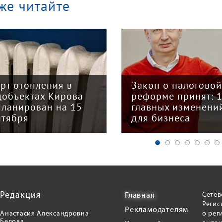
же читайте
арт отопления в
Закон о налогово
цобъектах Кирова
реформе принят: 
планирован на 15
главных изменени
нтября
для бизнеса
Редакция
Сетев
Главная
Регис
Рекламодателям
Анастасия Александровна
о рег
Белова