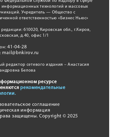
о Федеральной службой по надзору в сфере
, информационных технологий и массовых
никаций. Учредитель — Общество с
иченной ответственностью «Бизнес Ньюс»
 редакции: 610020, Кировская обл., г.Киров,
сковская, д.40, офис 1/1
41-04-28
фон:
mail@bnkirov.ru
l:
ый редактор сетевого издания – Анастасия
андровна Белова
нформационном ресурсе
еняются
рекомендательные
ологии.
зовательское соглашение
ическая информация
права защищены. Copyright © 2025