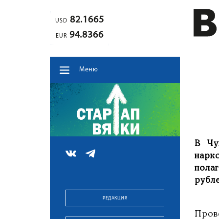
82.1665
USD
94.8366
EUR
Меню
В Чу
нарк
пола
рубле
РЕДАКЦИЯ
Пров