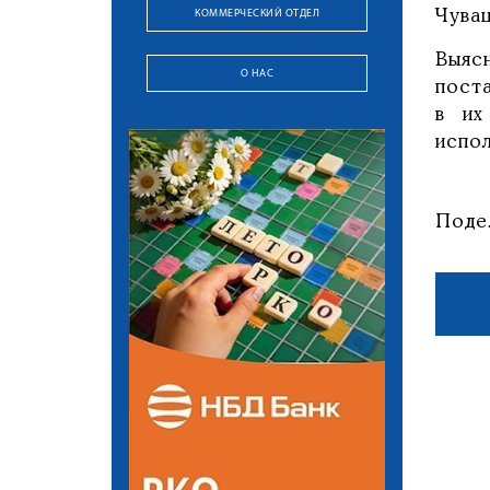
КОММЕРЧЕСКИЙ ОТДЕЛ
Чува
Выяс
О НАС
пост
в их
испол
Поде