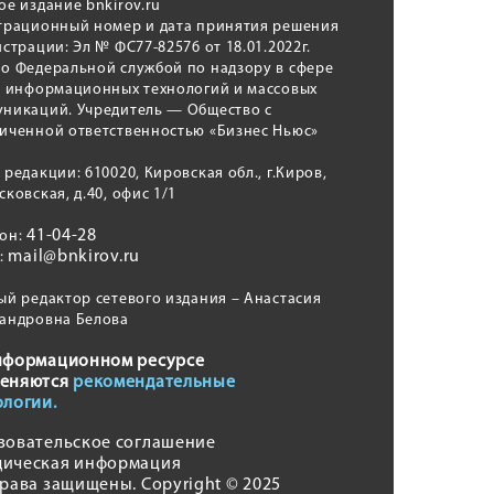
ое издание bnkirov.ru
трационный номер и дата принятия решения
истрации: Эл № ФС77-82576 от 18.01.2022г.
о Федеральной службой по надзору в сфере
, информационных технологий и массовых
никаций. Учредитель — Общество с
иченной ответственностью «Бизнес Ньюс»
 редакции: 610020, Кировская обл., г.Киров,
сковская, д.40, офис 1/1
41-04-28
фон:
mail@bnkirov.ru
l:
ый редактор сетевого издания – Анастасия
андровна Белова
нформационном ресурсе
еняются
рекомендательные
ологии.
зовательское соглашение
ическая информация
права защищены. Copyright © 2025