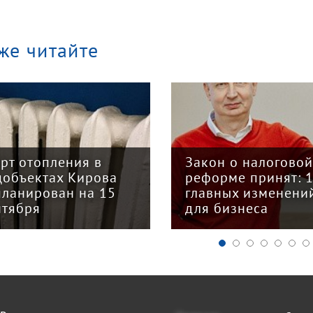
же читайте
арт отопления в
Закон о налогово
цобъектах Кирова
реформе принят: 
планирован на 15
главных изменени
нтября
для бизнеса