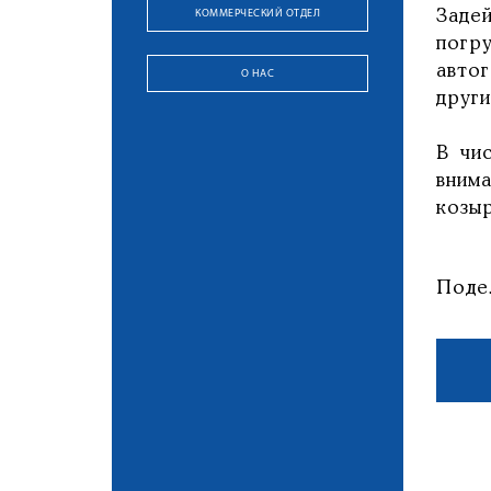
КОММЕРЧЕСКИЙ ОТДЕЛ
Заде
погр
авто
О НАС
друг
В чи
вним
козы
Поде