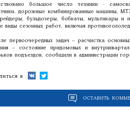
йствовано большое число техники - самосв
узчики, дорожные комбинированные машины, МТ
грейдеры, бульдозеры, бобкаты, мультикары и 
ие виды сезонных работ, включая противогололе
сле первоочередных задач – расчистка основны
ания – состояние придомовых и внутриквартал
рьков подъездов, сообщили в администрации гор
литься в
ОСТАВИТЬ КОММ