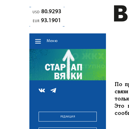
80.9293
USD
93.1901
EUR
Меню
По п
связ
толь
Это 
сооб
РЕДАКЦИЯ