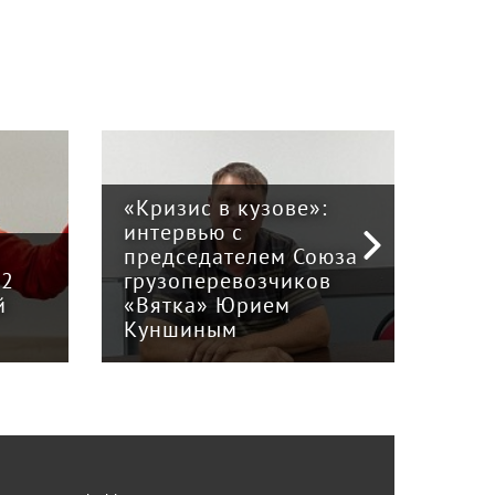
«Кризис в кузове»:
интервью с
Пра
й
председателем Союза
отв
12
грузоперевозчиков
экс
й
«Вятка» Юрием
рег
Куншиным
авт