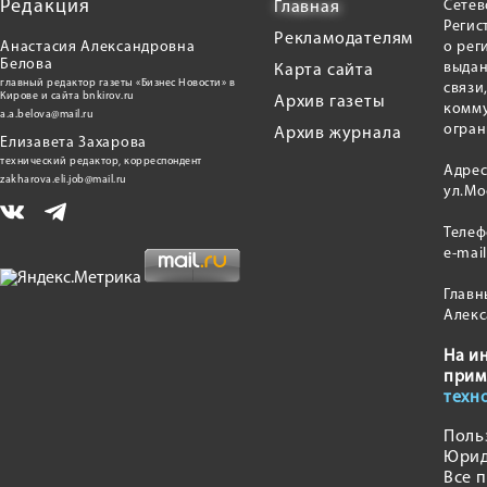
Редакция
Сетев
Главная
Регис
Рекламодателям
Анастасия Александровна
о рег
Белова
выдан
Карта сайта
главный редактор газеты «Бизнес Новости» в
связи
Кирове и сайта bnkirov.ru
Архив газеты
комму
a.a.belova@mail.ru
огран
Архив журнала
Елизавета Захарова
технический редактор, корреспондент
Адрес
zakharova.eli.job@mail.ru
ул.Мо
Теле
e-mai
Главн
Алекс
На и
прим
техн
Поль
Юрид
Все 