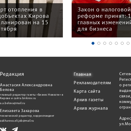
арт отопления в
Закон о налогово
цобъектах Кирова
реформе принят: 
планирован на 15
главных изменени
нтября
для бизнеса
Редакция
Сетев
Главная
Регис
Рекламодателям
Анастасия Александровна
о рег
Белова
выдан
Карта сайта
главный редактор газеты «Бизнес Новости» в
связи
Кирове и сайта bnkirov.ru
Архив газеты
комму
a.a.belova@mail.ru
огран
Архив журнала
Елизавета Захарова
технический редактор, корреспондент
Адрес
zakharova.eli.job@mail.ru
ул.Мо