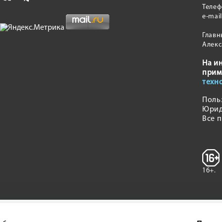
Теле
e-mai
Главн
Алекс
На и
прим
техн
Поль
Юрид
Все 
16+.