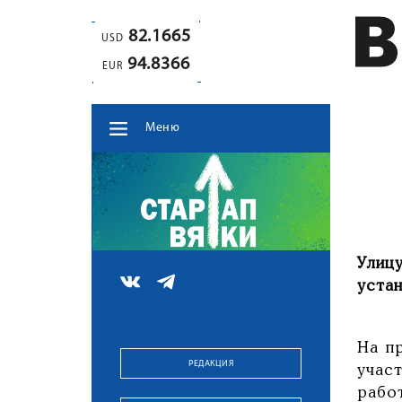
82.1665
USD
94.8366
EUR
Меню
Улиц
уста
На п
РЕДАКЦИЯ
учас
рабо