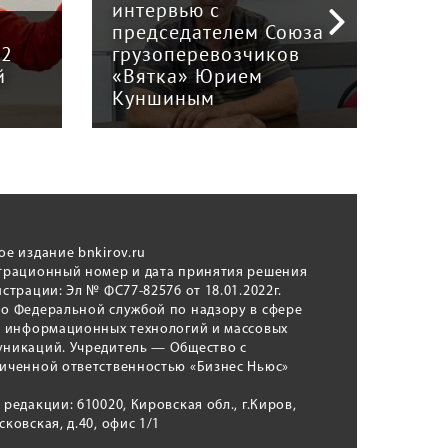
интервью с
Пра
й
председателем Союза
отв
12
грузоперевозчиков
экс
й
«Вятка» Юрием
рег
Куншиным
авт
ое издание bnkirov.ru
трационный номер и дата принятия решения
истрации: Эл № ФС77-82576 от 18.01.2022г.
о Федеральной службой по надзору в сфере
, информационных технологий и массовых
никаций. Учредитель — Общество с
иченной ответственностью «Бизнес Ньюс»
 редакции: 610020, Кировская обл., г.Киров,
сковская, д.40, офис 1/1