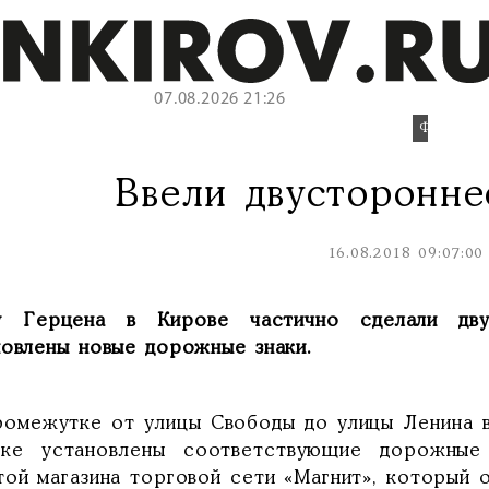
07.08.2026 21:26
Фото:vk.c
Ввели двусторонн
16.08.2018 09:07:00
у Герцена в Кирове частично сделали дву
новлены новые дорожные знаки.
ромежутке от улицы Свободы до улицы Ленина в
тке установлены соответствующие дорожные
той магазина торговой сети «Магнит», который 