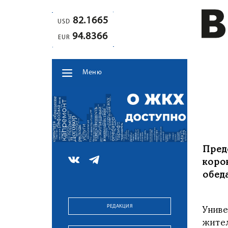
82.1665
USD
94.8366
EUR
Меню
Пред
коро
обед
РЕДАКЦИЯ
Унив
жите