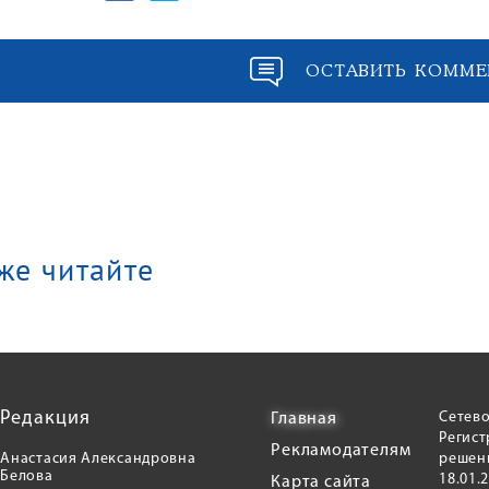
ОСТАВИТЬ КОММЕ
же читайте
Редакция
Сетево
Главная
Регис
Рекламодателям
Анастасия Александровна
решени
Белова
18.01.
Карта сайта