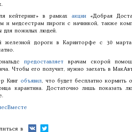
.
-ля кейтеринг» в рамках
акции
«Добрая Достав
ам и медсестрам пироги с начинкой, также ком
ы для пожилых людей.
й железной дороги в Каринторфе с 30 мар
атно.
ональдс
предоставляет
врачам скорой помощи
вича. Чтобы его получит, нужно заехать в МакА
ер Кинг
объявил
, что будет бесплатно кормить 
онца карантина. Достаточно лишь показать л
е.
несВместе
литься в