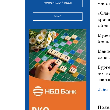
КОММЕРЧЕСКИЙ ОТДЕЛ
масок
«Оля
О НАС
врач
обед
Музе
беспл
Макд
сэнд
Бург
до к
заказ
#Биз
Поде