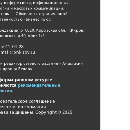
у в сфере связи, информационных
логий и массовых коммуникаций.
итель — Общество с ограниченной
твенностью «Бизнес Ньюс»
редакции: 610020, Кировская обл., г.Киров,
ковская, д.40, офис 1/1
41-04-28
он:
mail@bnkirov.ru
:
й редактор сетевого издания – Анастасия
андровна Белова
формационном ресурсе
еняются
рекомендательные
логии.
овательское соглашение
ическая информация
рава защищены. Copyright © 2025