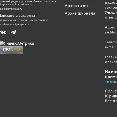
главный редактор газеты «Бизнес Новости» в
надзор
Кирове и сайта bnkirov.ru
Архив газеты
техно
a.a.belova@mail.ru
Учред
Архив журнала
Елизавета Захарова
ответс
технический редактор, корреспондент
zakharova.eli.job@mail.ru
Адрес 
ул.Мос
Телеф
e-mail
Главны
Алекс
На ин
прим
техно
Польз
Юрид
Все п