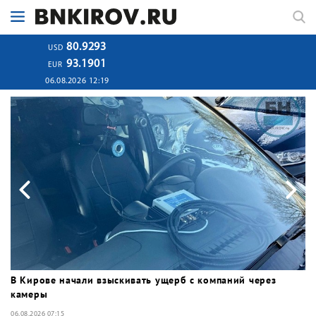
80.9293
USD
93.1901
EUR
06.08.2026 12:19
на
В Кирове начали взыскивать ущерб с компаний через
Я
камеры
т
06.08.2026 07:15
04.