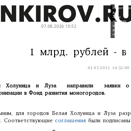
Инвестпро
для
Лузы
основан
на
07.08.2026 10:52
дереобраб
производст
1 млрд. рублей - в
03.07.2015 14:32:00
я Холуница и Луза направили заявки о 
рнизации в Фонд развития моногородов.
мним, для городов Белая Холуница и Луза раз
ы. Соответствующие
соглашения
были подписаны