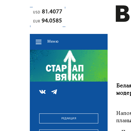
81.4077
USD
94.0585
EUR
Меню
Бела
моде
Напо
РЕДАКЦИЯ
план