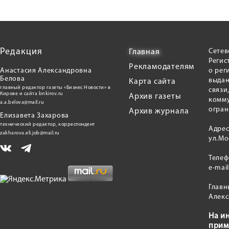
Редакция
Сетев
Главная
Регис
Рекламодателям
Анастасия Александровна
о рег
Белова
выдан
Карта сайта
главный редактор газеты «Бизнес Новости» в
связи
Кирове и сайта bnkirov.ru
Архив газеты
комму
a.a.belova@mail.ru
огран
Архив журнала
Елизавета Захарова
технический редактор, корреспондент
Адрес
zakharova.eli.job@mail.ru
ул.Мо
Теле
e-mai
Главн
Алекс
На и
прим