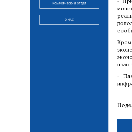
- Пр
КОММЕРЧЕСКИЙ ОТДЕЛ
моно
реал
О НАС
допо
сооб
Кром
экон
экон
план 
- Пл
инфр
Поде