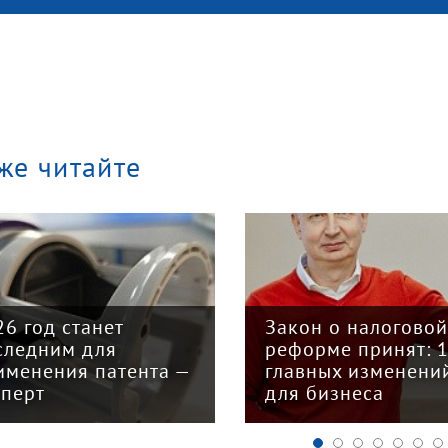
же читайте
26 год станет
Закон о налогово
следним для
реформе принят: 
именения патента —
главных изменени
сперт
для бизнеса