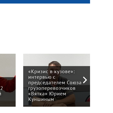
«Кризис в кузове»:
интервью с
Пра
й
председателем Союза
отв
12
грузоперевозчиков
экс
й
«Вятка» Юрием
рег
Куншиным
авт