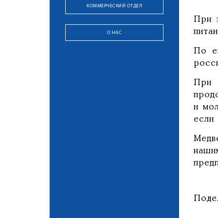
КОММЕРЧЕСКИЙ ОТДЕЛ
При 
питан
О НАС
По е
росси
При
прод
и мо
если 
Медв
наши
пред
Поде