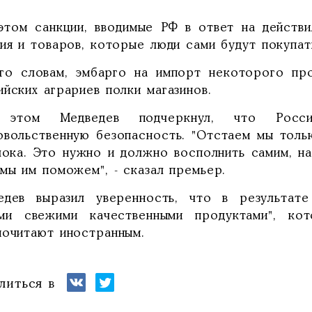
этом санкции, вводимые РФ в ответ на действи
ия и товаров, которые люди сами будут покупат
го словам, эмбарго на импорт некоторого про
йских аграриев полки магазинов.
 этом Медведев подчеркнул, что Росс
овольственную безопасность. "Отстаем мы толь
лока. Это нужно и должно восполнить самим, н
мы им поможем", - сказал премьер.
едев выразил уверенность, что в результат
ми свежими качественными продуктами", ко
почитают иностранным.
литься в