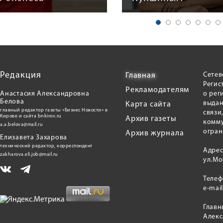
Редакция
Сетев
Главная
Регис
Рекламодателям
Анастасия Александровна
о рег
Белова
выдан
Карта сайта
главный редактор газеты «Бизнес Новости» в
связи
Кирове и сайта bnkirov.ru
Архив газеты
комму
a.a.belova@mail.ru
огран
Архив журнала
Елизавета Захарова
технический редактор, корреспондент
Адрес
zakharova.eli.job@mail.ru
ул.Мо
Теле
e-mai
Главн
Алекс