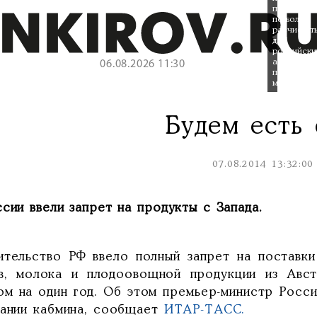
продовольс
позволит
расчистит
для
российски
аграриев
06.08.2026 11:30
полки
магазинов.
Будем есть 
07.08.2014 13:32:00
сии ввели запрет на продукты с Запада.
ительство РФ ввело полный запрет на поставки 
в, молока и плодоовощной продукции из Авс
ом на один год. Об этом премьер-министр Росси
дании кабмина, сообщает
ИТАР-ТАСС.