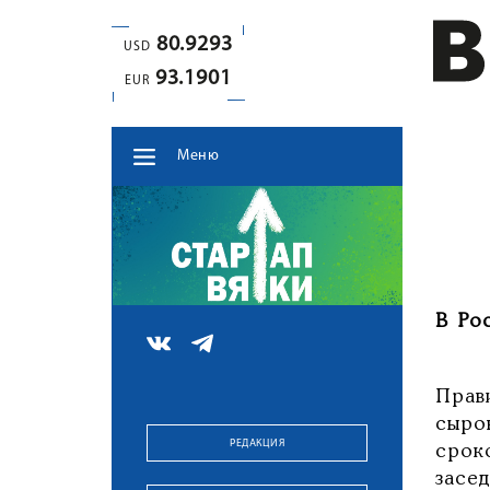
80.9293
USD
93.1901
EUR
Меню
В Рос
Прав
сыро
РЕДАКЦИЯ
срок
засе