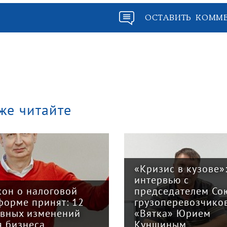
ОСТАВИТЬ КОММ
же читайте
«Кризис в кузове»
интервью с
кон о налоговой
председателем Со
форме принят: 12
грузоперевозчико
авных изменений
«Вятка» Юрием
я бизнеса
Куншиным