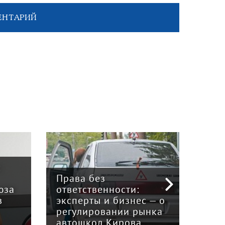
ЕНТАРИЙ
:
Права без
юза
ответственности:
Наук
в
эксперты и бизнес — о
гри
регулировании рынка
и к
автошкол Кирова
ном