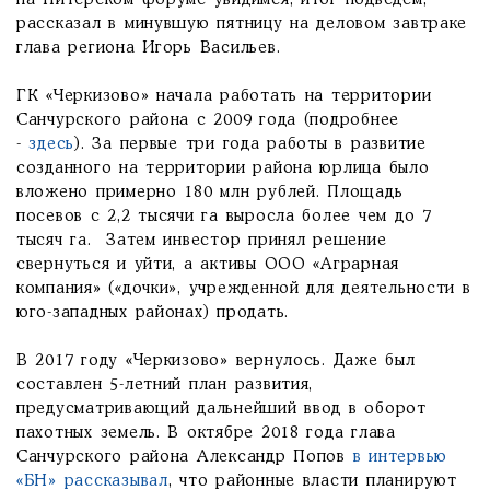
на Питерском форуме увидимся, итог подведем, -
рассказал в минувшую пятницу на деловом завтраке
глава региона Игорь Васильев.
ГК «Черкизово» начала работать на территории
Санчурского района с 2009 года (подробнее
-
здесь
). За первые три года работы в развитие
созданного на территории района юрлица было
вложено примерно 180 млн рублей. Площадь
посевов с 2,2 тысячи га выросла более чем до 7
тысяч га. Затем инвестор принял решение
свернуться и уйти, а активы ООО «Аграрная
компания» («дочки», учрежденной для деятельности в
юго-западных районах) продать.
В 2017 году «Черкизово» вернулось. Даже был
составлен 5-летний план развития,
предусматривающий дальнейший ввод в оборот
пахотных земель. В октябре 2018 года глава
Санчурского района Александр Попов
в интервью
«БН» рассказывал
, что районные власти планируют