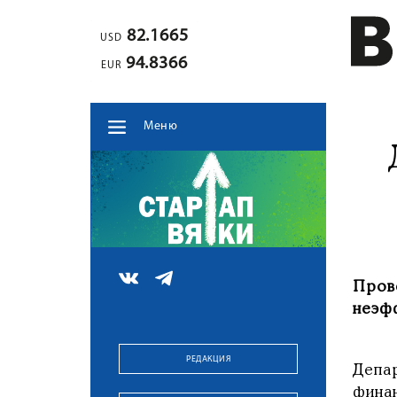
82.1665
USD
94.8366
EUR
Меню
Пров
неэф
РЕДАКЦИЯ
Депа
фина