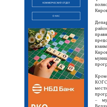
КОММЕРЧЕСКИЙ ОТДЕЛ
полн
Киро
О НАС
Депа
райо
прав
пред
взаи
Киро
муни
прог
Кром
КОГО
мест
прог
– му
Верх