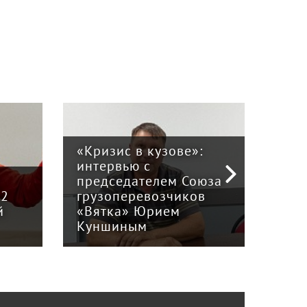
«Кризис в кузове»:
интервью с
Пра
й
председателем Союза
отв
12
грузоперевозчиков
экс
й
«Вятка» Юрием
рег
Куншиным
авт