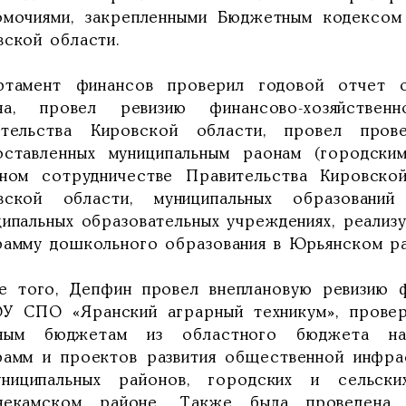
омочиями, закрепленными Бюджетным кодексом
вской области.
ртамент финансов проверил годовой отчет 
на, провел ревизию финансово-хозяйствен
ительства Кировской области, провел пров
оставленных муниципальным раонам (городск
мном сотрудничестве Правительства Кировской
вской области, муниципальных образовани
ципальных образовательных учреждениях, реали
рамму дошкольного образования в Юрьянском ра
е того, Депфин провел внеплановую ревизию ф
У СПО «Яранский аграрный техникум», проверк
ным бюджетам из областного бюджета на 
рамм и проектов развития общественной инфра
ниципальных районов, городских и сельск
некамском районе. Также была проведена в