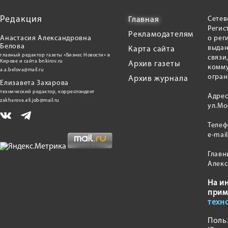
Редакция
Сетев
Главная
Регис
Рекламодателям
Анастасия Александровна
о рег
Белова
выдан
Карта сайта
главный редактор газеты «Бизнес Новости» в
связи
Кирове и сайта bnkirov.ru
Архив газеты
комму
a.a.belova@mail.ru
огран
Архив журнала
Елизавета Захарова
технический редактор, корреспондент
Адрес
zakharova.eli.job@mail.ru
ул.Мо
Теле
e-mai
Главн
Алекс
На и
прим
техн
Поль