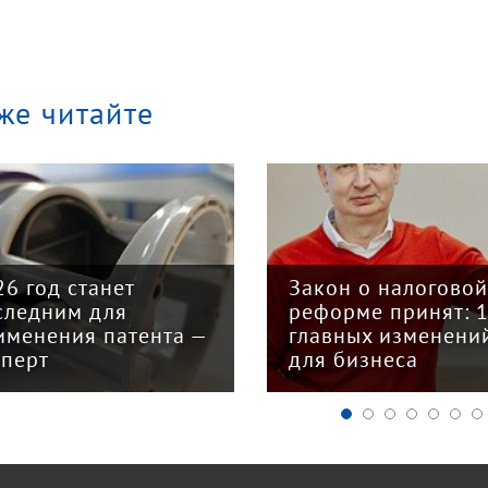
же читайте
26 год станет
Закон о налогово
следним для
реформе принят: 
именения патента —
главных изменени
сперт
для бизнеса