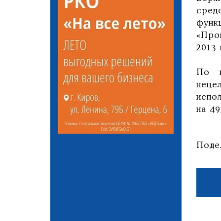
сред
функ
«Про
2013
По и
неце
испо
на 49
Поде