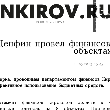
текущего
года
осуществи
финансов
контроль
на
08.08.2026 10:53
8
объектах.
Депфин провел финансов
объекта
08.05.2013 15:45:00
ерка, проводимая департаментом финансов Кир
фективное использование бюджетных средств.
ртамент финансов Кировской области в 
нсовый контроль на 8 объектах. Провер