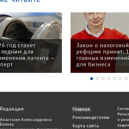
26 год станет
Закон о налогово
следним для
реформе принят: 
именения патента —
главных изменени
сперт
для бизнеса
Редакция
Сетев
Главная
Регис
Рекламодателям
Анастасия Александровна
о рег
Белова
выдан
Карта сайта