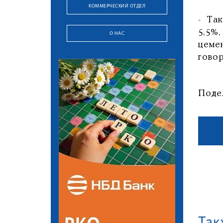
КОММЕРЧЕСКИЙ ОТДЕЛ
- Та
5,5%
О НАС
цеме
гово
Поде
Так