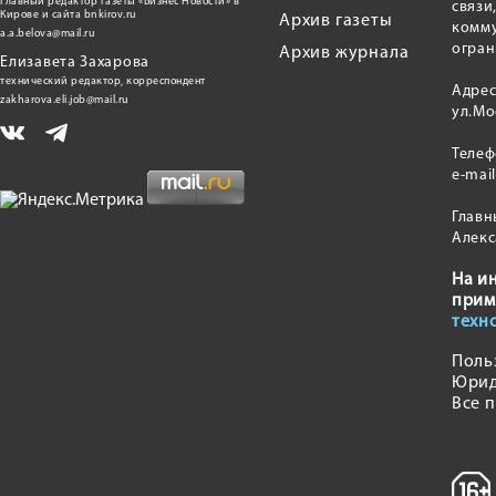
главный редактор газеты «Бизнес Новости» в
связи
Кирове и сайта bnkirov.ru
Архив газеты
комму
a.a.belova@mail.ru
огран
Архив журнала
Елизавета Захарова
технический редактор, корреспондент
Адрес
zakharova.eli.job@mail.ru
ул.Мо
Теле
e-mai
Главн
Алекс
На и
прим
техн
Поль
Юрид
Все 