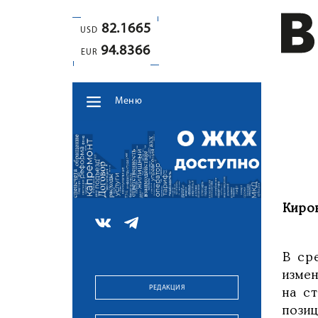
82.1665
USD
94.8366
EUR
Меню
Киров
В ср
изме
РЕДАКЦИЯ
на с
пози