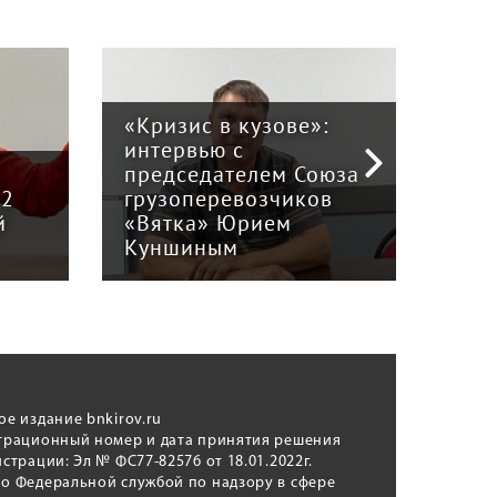
«Кризис в кузове»:
интервью с
Пра
й
председателем Союза
отв
12
грузоперевозчиков
экс
й
«Вятка» Юрием
рег
Куншиным
авт
ое издание bnkirov.ru
трационный номер и дата принятия решения
истрации: Эл № ФС77-82576 от 18.01.2022г.
о Федеральной службой по надзору в сфере