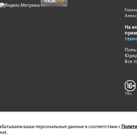
Главн
Алекс
На и
прим
техн
Поль
Юрид
Все 
16+.
брабатываем ваши персональные данные в соответствии с
Полити
net.