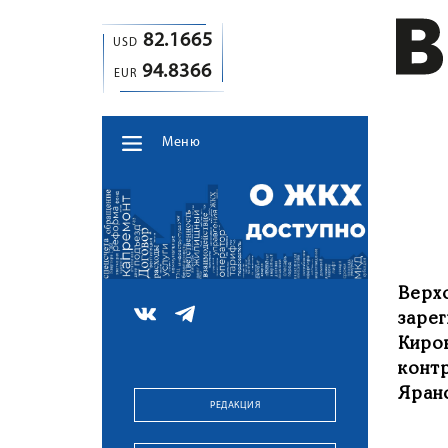
82.1665
USD
94.8366
EUR
Меню
Верх
заре
Киро
конт
Яранс
РЕДАКЦИЯ