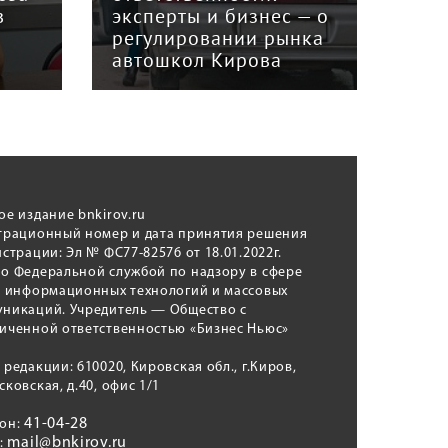
в
эксперты и бизнес — о
гри
регулировании рынка
и к
автошкол Кирова
ном
ое издание bnkirov.ru
трационный номер и дата принятия решения
истрации: Эл № ФС77-82576 от 18.01.2022г.
о Федеральной службой по надзору в сфере
, информационных технологий и массовых
никаций. Учредитель — Общество с
иченной ответственностью «Бизнес Ньюс»
 редакции: 610020, Кировская обл., г.Киров,
сковская, д.40, офис 1/1
41-04-28
фон:
mail@bnkirov.ru
l: