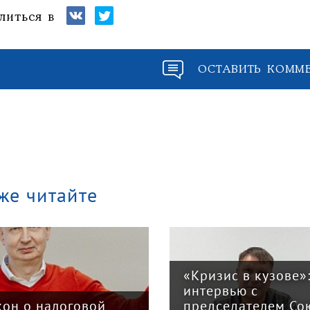
литься в
ОСТАВИТЬ КОММ
же читайте
«Кризис в кузове»
интервью с
кон о налоговой
председателем Со