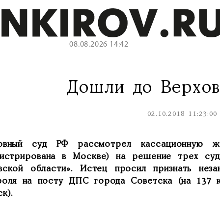
08.08.2026 14:42
Дошли до Верхов
02.10.2018 11:23:00
овный суд РФ рассмотрел кассационную ж
гистрирована в Москве) на решение трех су
вской области». Истец просил признать неза
роля на посту ДПС города Советска (на 137 к
к).