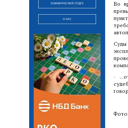
КОММЕРЧЕСКИЙ ОТДЕЛ
Во в
прев
пунк
О НАС
треб
автоп
Суды
эксп
пров
комп
- ..
суде
гово
Фото: