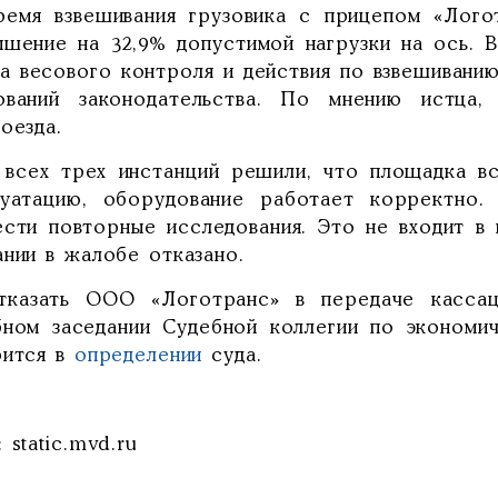
ремя взвешивания грузовика с прицепом «Лого
ышение на 32,9% допустимой нагрузки на ось. В
та весового контроля и действия по взвешиван
ований законодательства. По мнению истца
оезда.
 всех трех инстанций решили, что площадка в
луатацию, оборудование работает корректно.
ести повторные исследования. Это не входит в
ании в жалобе отказано.
.отказать ООО «Логотранс» в передаче касс
бном заседании Судебной коллегии по экономи
рится в
определении
суда.
 static.mvd.ru