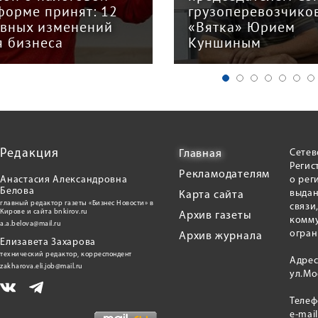
форме принят: 12
грузоперевозчико
авных изменений
«Вятка» Юрием
я бизнеса
Куншиным
Редакция
Сетев
Главная
Регис
Рекламодателям
Анастасия Александровна
о рег
Белова
выдан
Карта сайта
главный редактор газеты «Бизнес Новости» в
связи
Кирове и сайта bnkirov.ru
Архив газеты
комму
a.a.belova@mail.ru
огран
Архив журнала
Елизавета Захарова
технический редактор, корреспондент
Адрес
zakharova.eli.job@mail.ru
ул.Мо
Теле
e-mai