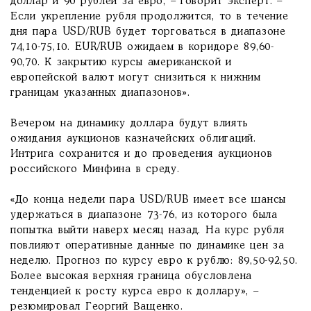
доллар и 90 рублей за евро, – говорит эксперт. –
Если укрепление рубля продолжится, то в течение
дня пара USD/RUB будет торговаться в диапазоне
74,10-75,10. EUR/RUB ожидаем в коридоре 89,60-
90,70. К закрытию курсы американской и
европейской валют могут снизиться к нижним
границам указанных диапазонов».
Вечером на динамику доллара будут влиять
ожидания аукционов казначейских облигаций.
Интрига сохранится и до проведения аукционов
российского Минфина в среду.
«До конца недели пара USD/RUB имеет все шансы
удержаться в диапазоне 73-76, из которого была
попытка выйти наверх месяц назад. На курс рубля
повлияют оперативные данные по динамике цен за
неделю. Прогноз по курсу евро к рублю: 89,50-92,50.
Более высокая верхняя граница обусловлена
тенденцией к росту курса евро к доллару», –
резюмировал Георгий Ващенко.