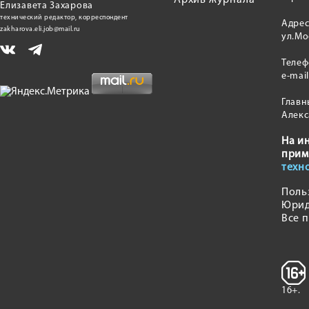
Архив журнала
Елизавета Захарова
технический редактор, корреспондент
Адрес
zakharova.eli.job@mail.ru
ул.Мо
Теле
e-mai
Главн
Алекс
На и
прим
техн
Поль
Юрид
Все 
16+.