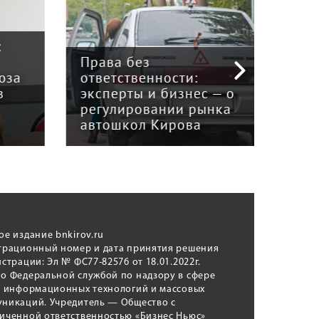
:
Права без
юза
ответственности:
Наук
в
эксперты и бизнес — о
гри
регулировании рынка
и к
автошкол Кирова
ном
ое издание bnkirov.ru
трационный номер и дата принятия решения
истрации: Эл № ФС77-82576 от 18.01.2022г.
о Федеральной службой по надзору в сфере
, информационных технологий и массовых
никаций. Учредитель — Общество с
иченной ответственностью «Бизнес Ньюс»