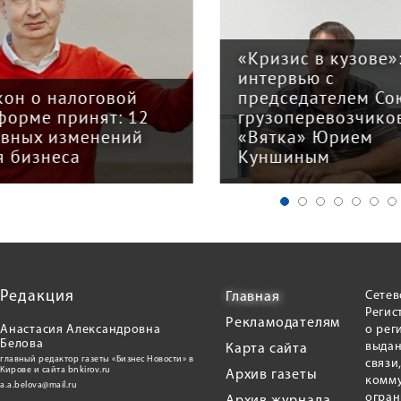
«Кризис в кузове»
интервью с
кон о налоговой
председателем Со
форме принят: 12
грузоперевозчико
авных изменений
«Вятка» Юрием
я бизнеса
Куншиным
Редакция
Сетев
Главная
Регис
Рекламодателям
Анастасия Александровна
о рег
Белова
выдан
Карта сайта
главный редактор газеты «Бизнес Новости» в
связи
Кирове и сайта bnkirov.ru
Архив газеты
комму
a.a.belova@mail.ru
огран