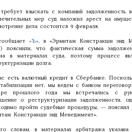
 требует взыскать с компаний задолженность в
печительных мер суд наложил арест на имуще
мотрение дела состоится 9 февраля.
сообщает
«Ъ»
, в «Эрмитаж Констракшн энд М
) пояснили, что фактическая сумма задолже
ана в материалах суда, поэтому процесс яв
уктуризации долга.
нас есть валютный кредит в Сбербанке. Поскол
стабилизации нет, мы ведем с банком перегово
бре прошлого года мы встречались с рук
ашение о реструктуризации задолженности, од
ходимо пройти судебные процедуры, — пояснил 
итаж Констракшн энд Менеджмент».
го словам, в материалах арбитража указана