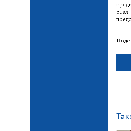
кред
стал
пред
Поде
Так