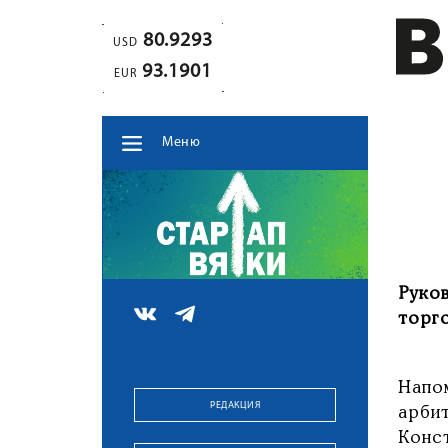
80.9293
USD
93.1901
EUR
Меню
Руко
торго
Напо
РЕДАКЦИЯ
арби
Конс