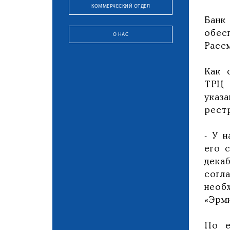
КОММЕРЧЕСКИЙ ОТДЕЛ
Банк
обес
О НАС
Расс
Как 
ТРЦ 
указ
рестр
- У 
его 
дека
согл
необ
«Эрм
По е