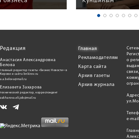
я бизнеса
Куншиным
Редакция
Сетев
Главная
Регис
Рекламодателям
Анастасия Александровна
о рег
Белова
выдан
Карта сайта
главный редактор газеты «Бизнес Новости» в
связи
Кирове и сайта bnkirov.ru
Архив газеты
комму
a.a.belova@mail.ru
огран
Архив журнала
Елизавета Захарова
технический редактор, корреспондент
Адрес
zakharova.eli.job@mail.ru
ул.Мо
Теле
e-mai
Главн
Алекс