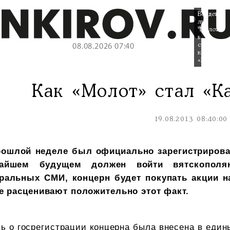
Войдет
ли
"Молот"
в
состав
08.08.2026 07:40
концерна
«Калашник
Как «Молот» стал «
19.08.2013 08:40:00
рошлой неделе был официально зарегистрирова
айшем будущем должен войти вятскополя
ральных СМИ, концерн будет покупать акции н
се расценивают положительно этот факт.
ь о госрегистрации концерна была внесена в еди