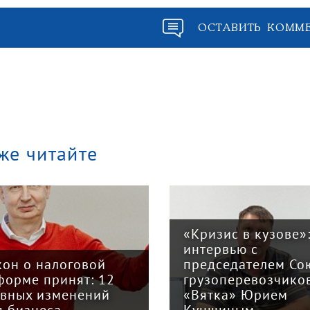
ОСТАВИТЬ КОММ
же читайте
«Кризис в кузове»
интервью с
кон о налоговой
председателем Со
форме принят: 12
грузоперевозчико
авных изменений
«Вятка» Юрием