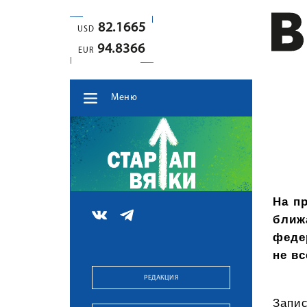
82.1665
USD
94.8366
EUR
Меню
На п
ближ
феде
не в
РЕДАКЦИЯ
Запис