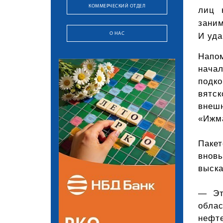
КОММЕРЧЕСКИЙ ОТДЕЛ
лиц 
заним
О НАС
И уда
Напо
нача
подк
вятс
внешн
«Ижм
Паке
вновь
выска
— Эт
обла
нефт