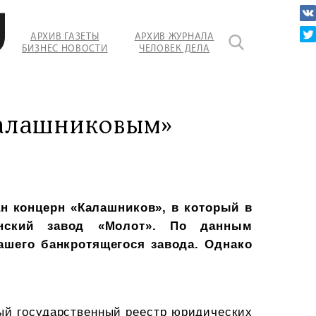
АРХИВ ГАЗЕТЫ
АРХИВ ЖУРНАЛА
БИЗНЕС НОВОСТИ
ЧЕЛОВЕК ДЕЛА
ов»?
Калашниковым»
н концерн «Калашников», в который в
нский завод «Молот». По данным
ашего банкротящегося завода. Однако
ный государственный реестр юридических