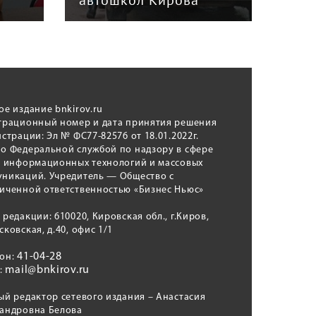
автошкол Кирова
ном
ое издание bnkirov.ru
трационный номер и дата принятия решения
истрации: Эл № ФС77-82576 от 18.01.2022г.
о Федеральной службой по надзору в сфере
, информационных технологий и массовых
никаций. Учредитель — Общество с
иченной ответственностью «Бизнес Ньюс»
 редакции: 610020, Кировская обл., г.Киров,
сковская, д.40, офис 1/1
41-04-28
фон:
mail@bnkirov.ru
l:
ый редактор сетевого издания – Анастасия
андровна Белова