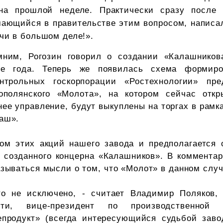
на прошлой неделе. Практически сразу после 
ающийся в правительстве этим вопросом, написал
чи в большом деле!».
мним, Рогозин говорил о создании «Калашнико
ле года. Теперь же появилась схема формиро
онтрольных госкорпорации «Ростехнологии» пре
кополянского «Молота», на котором сейчас отк
ее управление, будут выкуплены на торгах в рамк
аш».
том этих акций нашего завода и предполагается 
 созданного концерна «Калашников». В комментар
зываться мысли о том, что «Молот» в данном случ
о не исключено, - считает Владимир Поляков,
сти, вице-президент по производственной 
епродукт» (всегда интересующийся судьбой заво