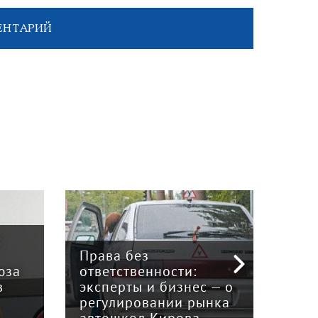
ЕНТАРИЙ
:
Права без
юза
ответственности:
Наук
в
эксперты и бизнес — о
гри
регулировании рынка
и к