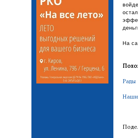
войд
остал
эффек
деньг
На са
Похо
Рады
Наши
Поде