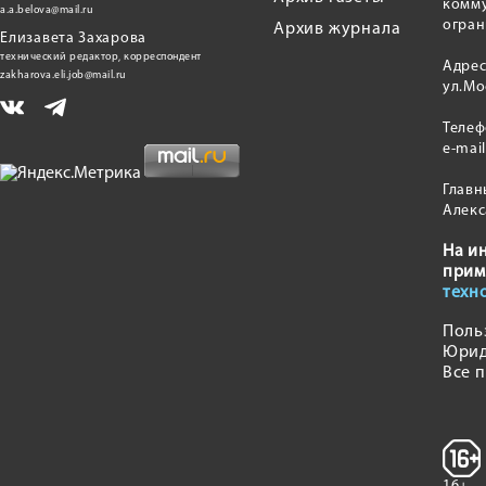
комму
a.a.belova@mail.ru
огран
Архив журнала
Елизавета Захарова
технический редактор, корреспондент
Адрес
zakharova.eli.job@mail.ru
ул.Мо
Теле
e-mai
Главн
Алекс
На и
прим
техн
Поль
Юрид
Все 