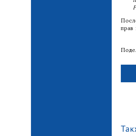
Посл
прав 
Поде
Так