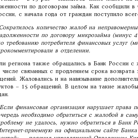
лженности по договорам займа. Как сообщили в
оссии, с начала года от граждан поступило все
"Сократилось количество жалоб на неправомерн
задолженности по договору микрозайма (минус 4
по требованию потребителя финансовых услуг (ми
прокомментировали в отделении.
ли региона также обращались в Банк России с 
 числе связанных с продлением срока возврата 
щений. Жаловались и на навязывание дополнител
уктов – 15 обращений. В целом на такие жалоб
ан.
«Если финансовая организация нарушает права по
очередь необходимо обратиться с жалобой в сам
проблему не удалось, нужно обратиться в Банк Р
Интернет-приемную на официальном сайте Банк