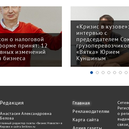
«Кризис в кузове»
интервью с
кон о налоговой
председателем Со
форме принят: 12
грузоперевозчико
авных изменений
«Вятка» Юрием
я бизнеса
Куншиным
Редакция
Сетев
Главная
Регис
Рекламодателям
Анастасия Александровна
о рег
Белова
выдан
Карта сайта
главный редактор газеты «Бизнес Новости» в
связи
Кирове и сайта bnkirov.ru
Архив газеты