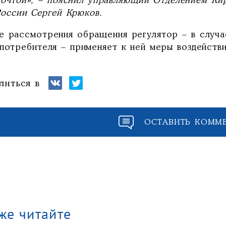
почтой», – пояснил управляющий Отделением Кир
России Сергей Крюков.
е рассмотрения обращения регулятор – в случа
потребителя – применяет к ней меры воздействи
литься в
ОСТАВИТЬ КОММ
же читайте