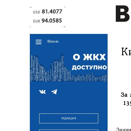
81.4077
USD
94.0585
EUR
Меню
К
За 
13
РЕДАКЦИЯ
Знач