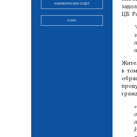
КОММЕРЧЕСКИЙ ОТДЕЛ
задо
ЦБ Р
О НАС
Жите
в том
обра
прод
гражд