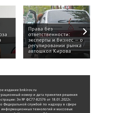
:
Права без
юза
ответственности:
Наук
в
эксперты и бизнес — о
гри
регулировании рынка
и к
автошкол Кирова
ном
ое издание bnkirov.ru
трационный номер и дата принятия решения
истрации: Эл № ФС77-82576 от 18.01.2022г.
о Федеральной службой по надзору в сфере
, информационных технологий и массовых