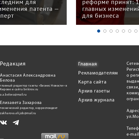
следним для
реформе принят: 
именения патента —
главных изменени
сперт
для бизнеса
Редакция
Сетев
Главная
Регис
Рекламодателям
Анастасия Александровна
о рег
Белова
выдан
Карта сайта
главный редактор газеты «Бизнес Новости» в
связи
Кирове и сайта bnkirov.ru
Архив газеты
комму
a.a.belova@mail.ru
огран
Архив журнала
Елизавета Захарова
технический редактор, корреспондент
Адрес
zakharova.eli.job@mail.ru
ул.Мо
Теле
e-mai