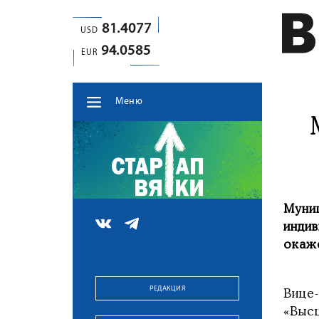
81.4077
USD
94.0585
EUR
Меню
Муни
инди
окаж
РЕДАКЦИЯ
Вице
«Выс