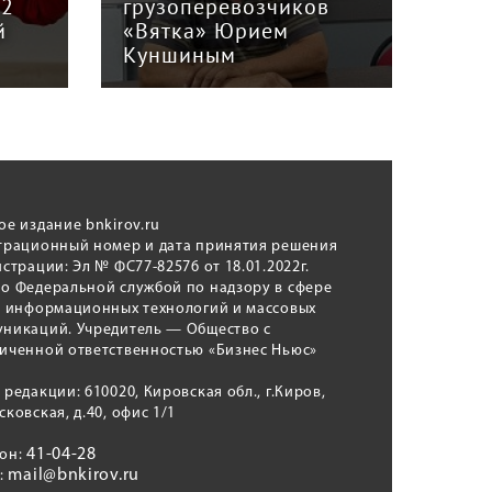
12
грузоперевозчиков
экс
й
«Вятка» Юрием
рег
Куншиным
авт
ое издание bnkirov.ru
трационный номер и дата принятия решения
истрации: Эл № ФС77-82576 от 18.01.2022г.
о Федеральной службой по надзору в сфере
, информационных технологий и массовых
никаций. Учредитель — Общество с
иченной ответственностью «Бизнес Ньюс»
 редакции: 610020, Кировская обл., г.Киров,
сковская, д.40, офис 1/1
41-04-28
фон:
mail@bnkirov.ru
l: