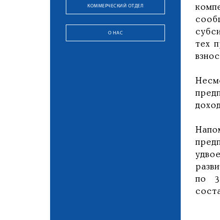
КОММЕРЧЕСКИЙ ОТДЕЛ
комп
сооб
субс
О НАС
тех 
взнос
Несм
пред
дохо
Напо
пред
удво
разв
по 3
сост