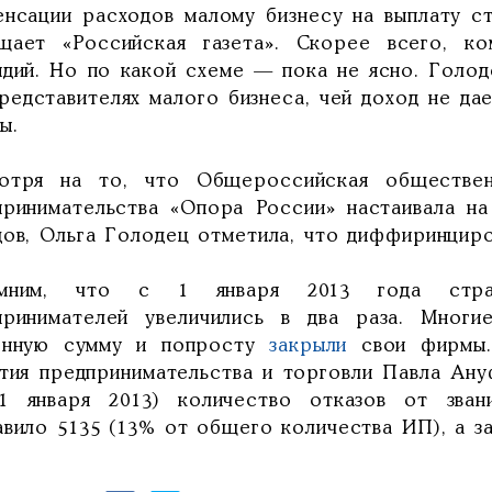
енсации расходов малому бизнесу на выплату с
щает «Российская газета». Скорее всего, ко
идий. Но по какой схеме — пока не ясно. Голод
представителях малого бизнеса, чей доход не да
ы.
отря на то, что Общероссийская обществен
принимательства «Опора России» настаивала н
дов, Ольга Голодец отметила, что диффиринциро
мним, что с 1 января 2013 года страх
принимателей увеличились в два раза. Многи
енную сумму и попросту
закрыли
свои фирмы. 
ития предпринимательства и торговли Павла Ануф
1 января 2013) количество отказов от звани
авило 5135 (13% от общего количества ИП), а з