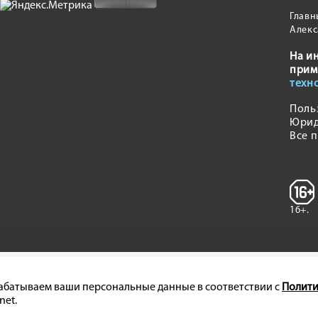
Главн
Алекс
На и
прим
техн
Поль
Юрид
Все 
16+.
брабатываем ваши персональные данные в соответствии с
Полити
net.