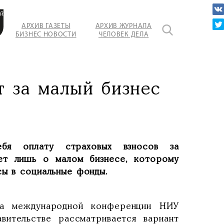
й
АРХИВ ГАЗЕТЫ
АРХИВ ЖУРНАЛА
БИЗНЕС НОВОСТИ
ЧЕЛОВЕК ДЕЛА
итеты.
т за малый бизнес
ебя оплату страховых взносов за
дет лишь о малом бизнесе, которому
сы в социальные фонды.
на международной конференции НИУ
вительстве рассматривается вариант