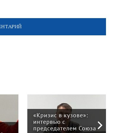
ЕНТАРИЙ
«Кризис в кузове»:
интервью с
Пра
й
председателем Союза
отв