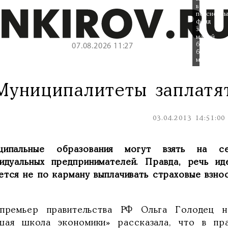
в
пенсионны
фонд
за
малый
бизнес
07.08.2026 11:27
будут
муниципал
Муниципалитеты заплатя
03.04.2013 14:51:00
ципальные образования могут взять на с
видуальных предпринимателей. Правда, речь и
ется не по карману выплачивать страховые взно
-премьер правительства РФ Ольга Голодец 
шая школа экономики» рассказала, что в пра