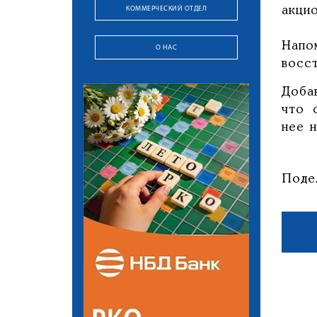
КОММЕРЧЕСКИЙ ОТДЕЛ
акци
Напо
О НАС
восс
Доба
что 
нее 
Поде