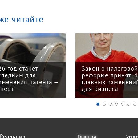
же читайте
26 год станет
Закон о налогово
следним для
реформе принят: 
именения патента —
главных изменени
сперт
для бизнеса
Редакция
Сетев
Главная