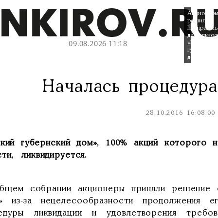
Акционер
решили
прекратить
деятельнос
«Вятского
09.08.2026 11:18
губернско
дома».
Началась процедур
28.10.2016 16:08:00
ский губернский дом», 100% акций которого н
сти, ликвидируется.
бщем собрании акционеры приняли решение о
» из-за нецелесообразности продолжения е
едуры ликвидации и удовлетворения требо