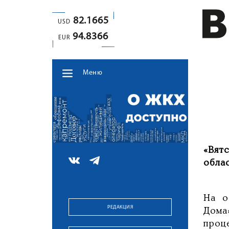
82.1665
USD
94.8366
EUR
Меню
«Вят
обла
На о
РЕДАКЦИЯ
Дома
проц