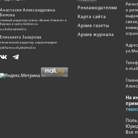
Регис
Рекламодателям
Анастасия Александровна
о рег
Белова
выдан
Карта сайта
главный редактор газеты «Бизнес Новости» в
связи
Кирове и сайта bnkirov.ru
Архив газеты
комму
a.a.belova@mail.ru
огран
Архив журнала
Елизавета Захарова
технический редактор, корреспондент
Адрес
zakharova.eli.job@mail.ru
ул.Мо
Теле
e-mai
Главн
Алекс
На и
прим
техн
Поль
Юрид
Все 