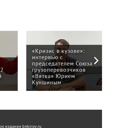
«Кризис в кузове»:
интервью с
Пра
й
председателем Союза
отв
12
грузоперевозчиков
экс
й
«Вятка» Юрием
рег
Куншиным
авт
ое издание bnkirov.ru