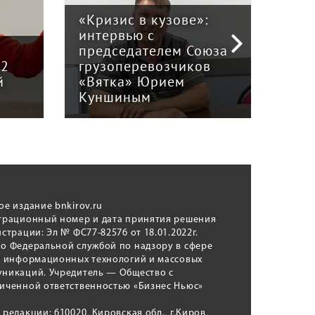
«Кризис в кузове»:
интервью с
Пра
й
председателем Союза
отв
12
грузоперевозчиков
экс
й
«Вятка» Юрием
рег
Куншиным
авт
ое издание bnkirov.ru
трационный номер и дата принятия решения
истрации: Эл № ФС77-82576 от 18.01.2022г.
о Федеральной службой по надзору в сфере
, информационных технологий и массовых
никаций. Учредитель — Общество с
иченной ответственностью «Бизнес Ньюс»
 редакции: 610020, Кировская обл., г.Киров,