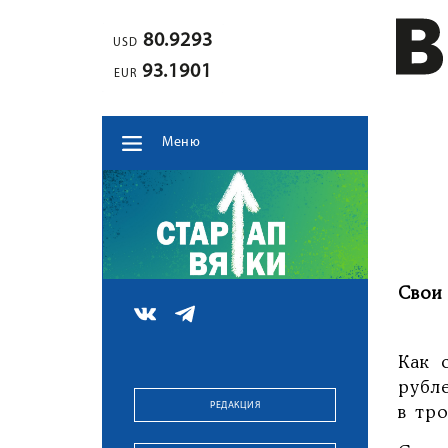
80.9293
USD
93.1901
EUR
Меню
Свои
Как 
рубле
РЕДАКЦИЯ
в тро