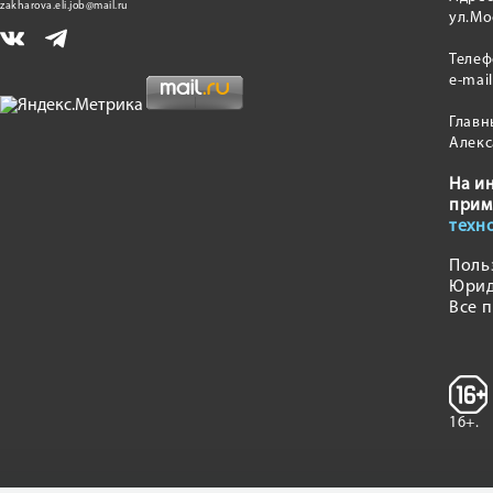
zakharova.eli.job@mail.ru
ул.Мо
Теле
e-mai
Главн
Алекс
На и
прим
техн
Поль
Юрид
Все 
16+.