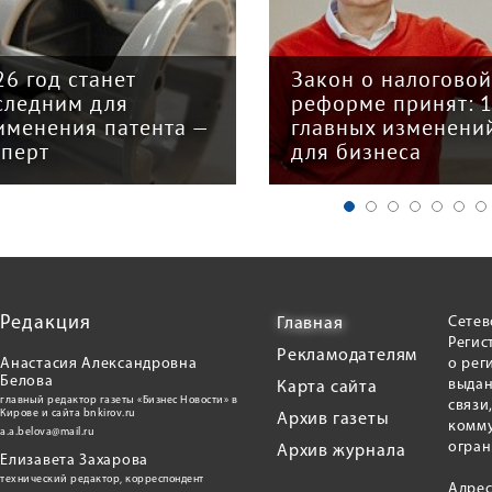
26 год станет
Закон о налогово
следним для
реформе принят: 
именения патента —
главных изменени
сперт
для бизнеса
Редакция
Сетев
Главная
Регис
Рекламодателям
Анастасия Александровна
о рег
Белова
выдан
Карта сайта
главный редактор газеты «Бизнес Новости» в
связи
Кирове и сайта bnkirov.ru
Архив газеты
комму
a.a.belova@mail.ru
огран
Архив журнала
Елизавета Захарова
технический редактор, корреспондент
Адрес