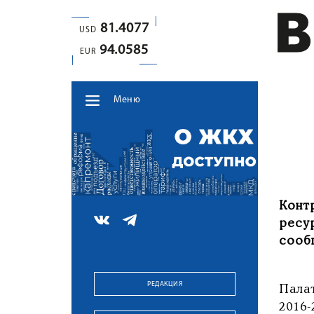
81.4077
USD
94.0585
EUR
Меню
Конт
ресу
сооб
РЕДАКЦИЯ
Пала
2016