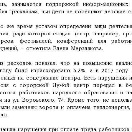
щь, занимается поддержкой информационных 
бия гражданам, чьи дети не посещают детские с
то же время уставом определены виды деятельн
чами, ради которых создан центр, например, п
урсов, фестивалей, конференций для работн
ждений, – отметила Елена Мерзлякова.
из расходов показал, что на повышение квали
 году было израсходовано 6,2%, а в 2017 год
ленных на содержание центра. Есть нарушения 
асия с городской Думой центр передал в без
союза работников народного образования и н
я на ул. Воровского, 74. Кроме того, не исполь
были заменены ворота и оплачена теплоэнергия
ло.
нашла нарушения при оплате труда работников