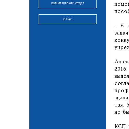
КОММЕРЧЕСКИЙ ОТДЕЛ
помо
посо
О НАС
– В 
зада
конк
учре
Анал
2016
выде
согл
проф
здани
там 
не бы
КСП 