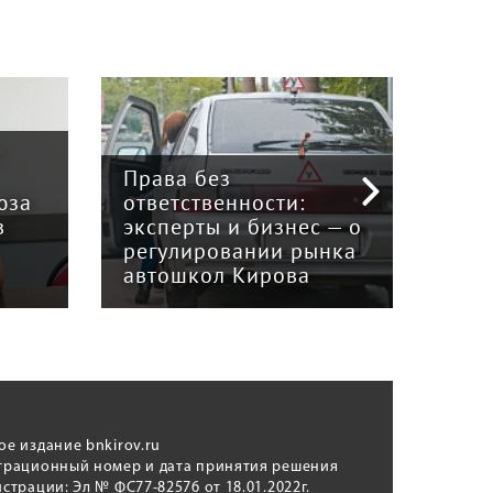
:
Права без
юза
ответственности:
Наук
в
эксперты и бизнес — о
гри
регулировании рынка
и к
автошкол Кирова
ном
ое издание bnkirov.ru
трационный номер и дата принятия решения
истрации: Эл № ФС77-82576 от 18.01.2022г.