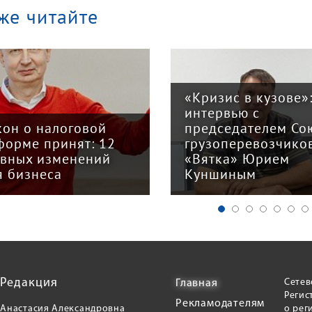
же читайте
«Кризис в кузове»
интервью с
кон о налоговой
председателем Со
форме принят: 12
грузоперевозчико
авных изменений
«Вятка» Юрием
я бизнеса
Куншиным
Редакция
Сетев
Главная
Регис
Рекламодателям
Анастасия Александровна
о рег