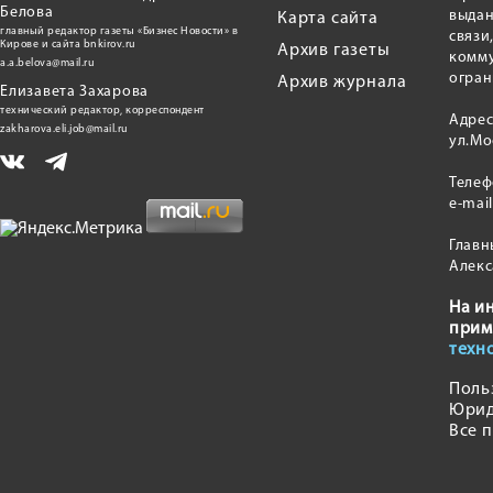
Белова
выдан
Карта сайта
главный редактор газеты «Бизнес Новости» в
связи
Кирове и сайта bnkirov.ru
Архив газеты
комму
a.a.belova@mail.ru
огран
Архив журнала
Елизавета Захарова
технический редактор, корреспондент
Адрес
zakharova.eli.job@mail.ru
ул.Мо
Теле
e-mai
Главн
Алекс
На и
прим
техн
Поль
Юрид
Все 