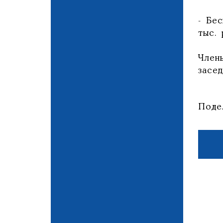
- Бе
тыс. 
Член
засе
Поде