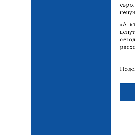
евро
нену
«А к
депу
сего
расх
Поде