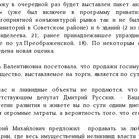
ажу в очередной раз будет выставлен пакет а
д» (уже был включен в программу привати
агоприятной конъюнктурой рынка так и не был
анаторий в Советском районе) и 6 зданий (2 из 
енделеева, 21, ранее принадлежавшее упразд
ие по ул.Преображенской, 18). По некоторым о
едена новая оценка.
а Валентиновна посетовала, что продажи госиму
щество, выставляемое на торги, является по су
час и ликвидные объекты не продаются, что
утствующим депутат Дмитрий Русских. - Ва
тегии развития и живете вы по сути одним дн
 огромные затраты, а вероятность того, что ег
рий Михайлович предложил продавать за лю
арии, где весь имущественный неликивид власти