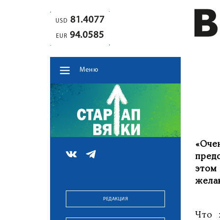
81.4077
USD
94.0585
EUR
Меню
«Оче
пред
этом
жела
РЕДАКЦИЯ
Что 