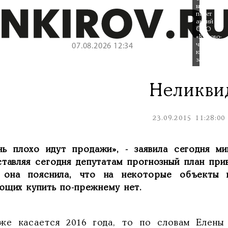
выставлен
пакет
акций
ОАО
«Кирово-
чепецкий
07.08.2026 12:34
кирпичный
завод».
Неликви
23.09.2015 11:28:00
нь плохо идут продажи», - заявила сегодня м
ставляя сегодня депутатам прогнозный план при
 она пояснила, что на некоторые объекты 
ющих купить по-прежнему нет.
же касается 2016 года, то по словам Елены