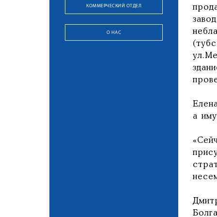
КОММЕРЧЕСКИЙ ОТДЕЛ
прод
заво
небл
О НАС
(тубс
ул.М
здан
пров
Елен
а иму
«Сей
прис
стра
несем
Дмит
Болг