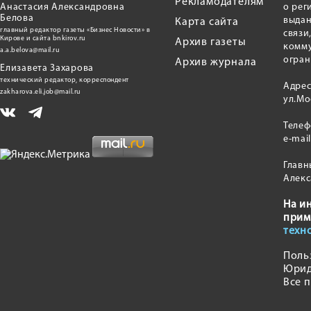
Рекламодателям
Анастасия Александровна
о рег
Белова
выдан
Карта сайта
главный редактор газеты «Бизнес Новости» в
связи
Кирове и сайта bnkirov.ru
Архив газеты
комму
a.a.belova@mail.ru
огран
Архив журнала
Елизавета Захарова
технический редактор, корреспондент
Адрес
zakharova.eli.job@mail.ru
ул.Мо
Теле
e-mai
Главн
Алекс
На и
прим
техн
Поль
Юрид
Все 