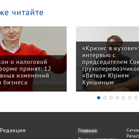
же читайте
«Кризис в кузове»
интервью с
кон о налоговой
председателем Со
форме принят: 12
грузоперевозчико
авных изменений
«Вятка» Юрием
я бизнеса
Куншиным
Редакция
Сетев
Главная
Регис