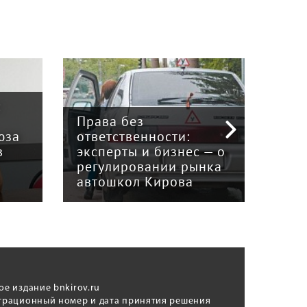
:
Права без
юза
ответственности:
Наук
в
эксперты и бизнес — о
гри
регулировании рынка
и к
автошкол Кирова
ном
ое издание bnkirov.ru
трационный номер и дата принятия решения