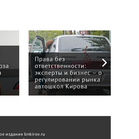
:
Права без
юза
ответственности:
Наук
в
эксперты и бизнес — о
гри
регулировании рынка
и к
автошкол Кирова
ном
ое издание bnkirov.ru