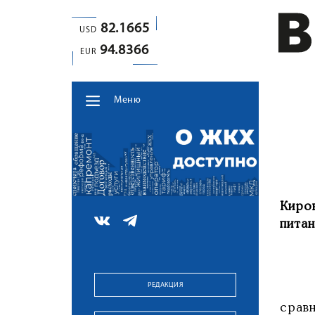
82.1665
USD
94.8366
EUR
Меню
Киро
питан
РЕДАКЦИЯ
Судя
срав