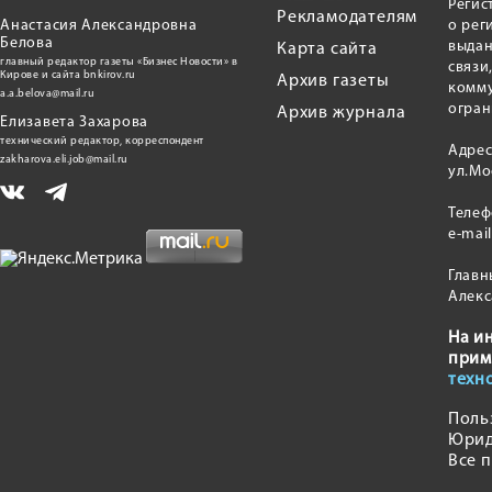
Регис
Рекламодателям
Анастасия Александровна
о рег
Белова
выдан
Карта сайта
главный редактор газеты «Бизнес Новости» в
связи
Кирове и сайта bnkirov.ru
Архив газеты
комму
a.a.belova@mail.ru
огран
Архив журнала
Елизавета Захарова
технический редактор, корреспондент
Адрес
zakharova.eli.job@mail.ru
ул.Мо
Теле
e-mai
Главн
Алекс
На и
прим
техн
Поль
Юрид
Все 