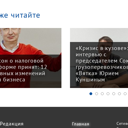
же читайте
«Кризис в кузове»
интервью с
кон о налоговой
председателем Со
форме принят: 12
грузоперевозчико
авных изменений
«Вятка» Юрием
я бизнеса
Куншиным
Редакция
Сетев
Главная