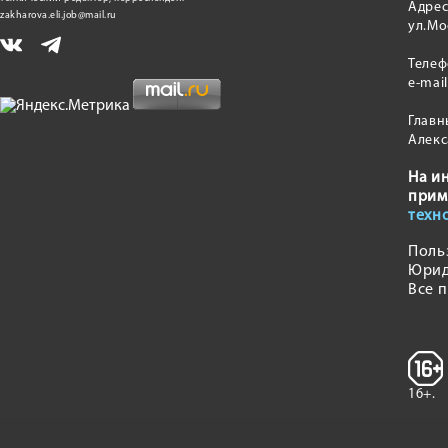
Адрес
zakharova.eli.job@mail.ru
ул.Мо
Теле
e-mai
Главн
Алекс
На и
прим
техн
Поль
Юрид
Все 
16+.