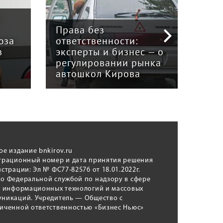
:
Права без
юза
ответственности:
Наук
в
эксперты и бизнес — о
гри
регулировании рынка
и к
автошкол Кирова
ном
ое издание bnkirov.ru
трационный номер и дата принятия решения
истрации: Эл № ФС77-82576 от 18.01.2022г.
о Федеральной службой по надзору в сфере
, информационных технологий и массовых
никаций. Учредитель — Общество с
иченной ответственностью «Бизнес Ньюс»