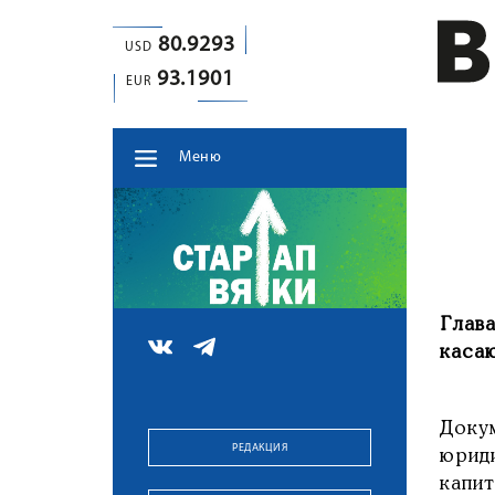
80.9293
USD
93.1901
EUR
Меню
Глав
каса
Доку
РЕДАКЦИЯ
юрид
капи