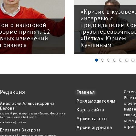
«Кризис в кузове»
интервью с
кон о налоговой
председателем Со
форме принят: 12
грузоперевозчико
авных изменений
«Вятка» Юрием
я бизнеса
Куншиным
Редакция
Сетев
Главная
Регис
Рекламодателям
Анастасия Александровна
о рег
Белова
выдан
Карта сайта
главный редактор газеты «Бизнес Новости» в
связи
Кирове и сайта bnkirov.ru
Архив газеты
комму
a.a.belova@mail.ru
огран
Архив журнала
Елизавета Захарова
технический редактор, корреспондент