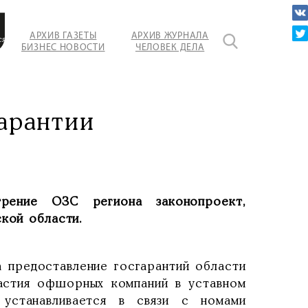
АРХИВ ГАЗЕТЫ
АРХИВ ЖУРНАЛА
ся
БИЗНЕС НОВОСТИ
ЧЕЛОВЕК ДЕЛА
ь
ление
ий
арантии
рение ОЗС региона законопроект,
ской области.
а предоставление госгарантий области
частия офшорных компаний в уставном
 устанавливается в связи с номами