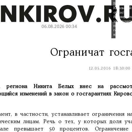
В
Кировской
области
планирует
ужесточит
предостав
06.08.2026 00:34
госгарант
юрлицам.
Ограничат госг
12.05.2016 18:30:00
а региона Никита Белых внес на рассмот
ющийся изменений в закон о госгарантиях Киров
мент, в частности, устанавливает ограничения н
ическим лицам. Речь о тех, у которых доля у
тале превышает 50 процентов. Ограничение