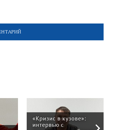
ЕНТАРИЙ
«Кризис в кузове»:
интервью с
Пра