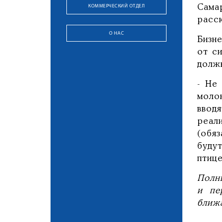
КОММЕРЧЕСКИЙ ОТДЕЛ
Сама
расс
О НАС
Бизне
от с
долж
- Не
моло
ввод
реал
(обя
буду
птиц
Полн
и пе
ближ