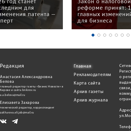
26 год станет
Закон о налогово
следним для
реформе принят: 
именения патента —
главных изменени
сперт
для бизнеса
Редакция
Сетев
Главная
Регис
Рекламодателям
Анастасия Александровна
о рег
Белова
выдан
Карта сайта
главный редактор газеты «Бизнес Новости» в
связи
Кирове и сайта bnkirov.ru
Архив газеты
комму
a.a.belova@mail.ru
огран
Архив журнала
Елизавета Захарова
технический редактор, корреспондент
Адрес
zakharova.eli.job@mail.ru
ул.Мо
Теле