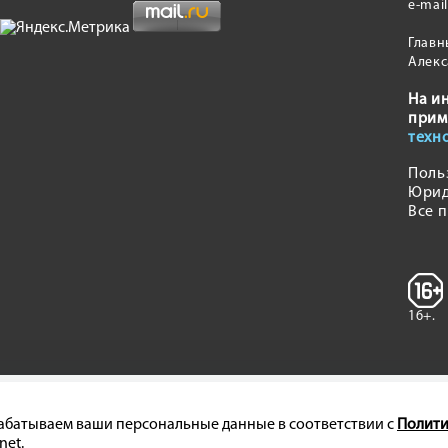
e-mai
Главн
Алекс
На и
прим
техн
Поль
Юрид
Все 
16+.
брабатываем ваши персональные данные в соответствии с
Полити
net.