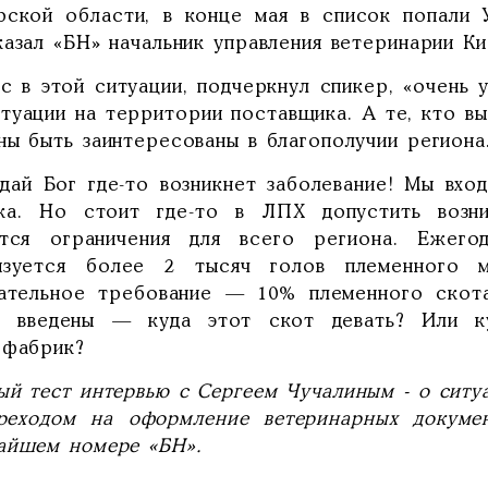
рской области, в конце мая в список попали 
казал «БН» начальник управления ветеринарии К
с в этой ситуации, подчеркнул спикер, «очень 
итуации на территории поставщика. А те, кто в
ны быть заинтересованы в благополучии региона
 дай Бог где-то возникнет заболевание! Мы вхо
ка. Но стоит где-то в ЛПХ допустить возни
ятся ограничения для всего региона. Ежег
изуется более 2 тысяч голов племенного м
зательное требование — 10% племенного скота
т введены — куда этот скот девать? Или к
ефабрик?
ый тест интервью с Сергеем Чучалиным - о ситу
реходом на оформление ветеринарных докуме
айшем номере «БН».