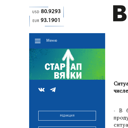
80.9293
USD
93.1901
EUR
Меню
Ситу
числе
- В 
РЕДАКЦИЯ
прод
ситу