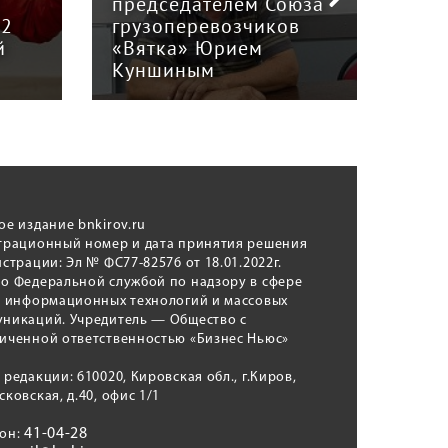
й
председателем Союза
отв
12
грузоперевозчиков
экс
й
«Вятка» Юрием
рег
Куншиным
авт
ое издание bnkirov.ru
трационный номер и дата принятия решения
истрации: Эл № ФС77-82576 от 18.01.2022г.
о Федеральной службой по надзору в сфере
, информационных технологий и массовых
никаций. Учредитель — Общество с
иченной ответственностью «Бизнес Ньюс»
 редакции: 610020, Кировская обл., г.Киров,
сковская, д.40, офис 1/1
41-04-28
фон: