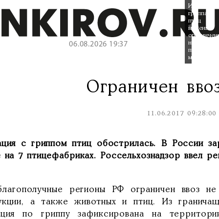
Из
гриппа
птиц
введены
ограничен
на
06.08.2026 19:37
перевозку
мяса.
Ограничен вво
11.06.2017 09:28:00
ация с гриппом птиц обострилась. В России за
 на 7 птицефабриках. Россельхознадзор ввел ре
благополучные регионы РФ ограничен ввоз н
укции, а также животных и птиц. Из граничащ
ация по гриппу зафиксирована на территори