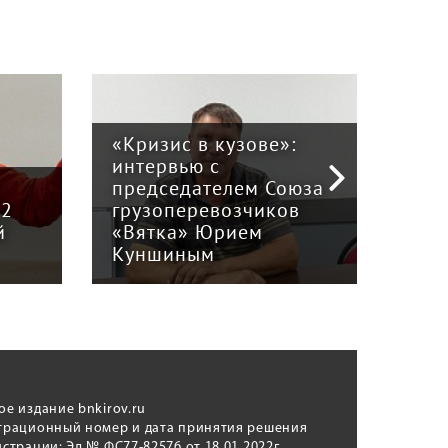
«Кризис в кузове»:
интервью с
Пра
й
председателем Союза
отв
12
грузоперевозчиков
экс
й
«Вятка» Юрием
рег
Куншиным
авт
ое издание bnkirov.ru
трационный номер и дата принятия решения
истрации: Эл № ФС77-82576 от 18.01.2022г.