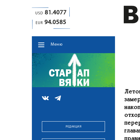
81.4077
USD
94.0585
EUR
Меню
Лето
заме
нако
отхо
пере
РЕДАКЦИЯ
глав
прав