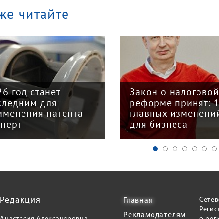
же читайте
26 год станет
Закон о налогово
следним для
реформе принят: 
именения патента —
главных изменени
сперт
для бизнеса
Редакция
Сетев
Главная
Регис
Рекламодателям
Анастасия Александровна
о рег