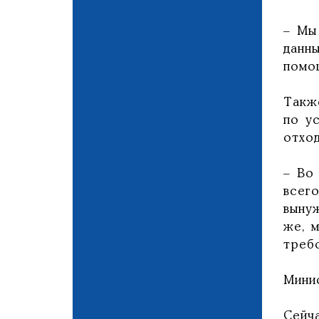
– Мы
данн
помо
Такж
по у
отхо
– Во
всег
выну
же, 
требо
Мини
Сейч