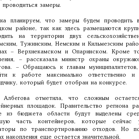
 проводиться замеры.
ка планируем, что замеры будем проводить 
цком районе, так как здесь размещаются круп
одить на территории двух сельскохозяйств
мским, Тужинским, Немским и Кильмезским райо
нах – Верхнекамском и Опаринском. Кроме т
ления, – рассказала министр охраны окружа
гова. – Обращаюсь к главам муниципалитетов,
йти к работе максимально ответственно и 
ядчику, который будет отобран на конкурсе.
 Албегова отметила, что сложным остаетс
ейнерных площадок. Правительство региона ра
е из бюджета области будут выделены сред
шую часть контейнеров, которые сейчас у
аторы по транспортированию отходов. Но п
ах накопления еще остается значительной.