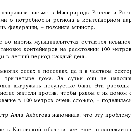
 направили письмо в Минприроды России и Рос
ыми о потребности региона в контейнерном пар
щь федерации, – пояснила министр.
е во многих муниципалитетах остаются невыпол
становке контейнеров на расстоянии 100 метров
ды в летний период каждый день.
 многих селах и поселках, да и в частном секто
о три-четыре дома. За сутки они не наполн
жден выгружать полупустые баки. Эти расходы
многие жители против, чтобы рядом с их домом 
вание в 100 метров очень сложно, – поделилась
стр Алла Албегова напомнила, что эту проблему
ас в Кировской области все еще продолжается