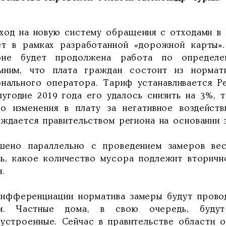
ход на новую систему обращения с отходами в 
ет в рамках разработанной «дорожной карты».
оне будет продолжена работа по определен
мним, что плата граждан состоит из нормат
онального оператора. Тариф устанавливается Р
олугодие 2019 года его удалось снизить на 3%, 
ло изменения в плату за негативное воздейс
рждается правительством региона на основании 
шено параллельно с проведением замеров вес
ть, какое количество мусора подлежит вторичн
.
дифференциации норматива замеры будут прово
м. Частные дома, в свою очередь, буду
оустроенные. Сейчас в правительстве области 