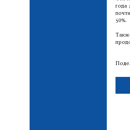
года
почт
50%.
Такж
прод
Поде