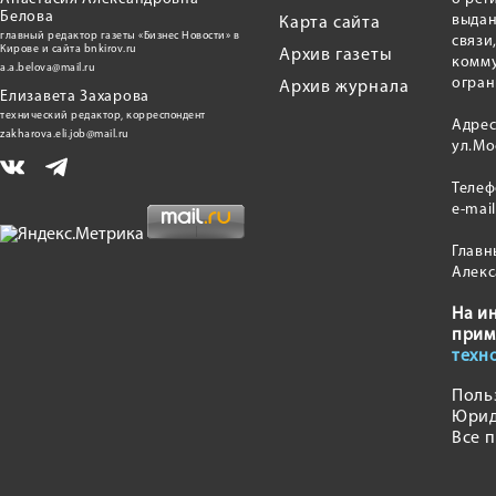
Белова
выдан
Карта сайта
главный редактор газеты «Бизнес Новости» в
связи
Кирове и сайта bnkirov.ru
Архив газеты
комму
a.a.belova@mail.ru
огран
Архив журнала
Елизавета Захарова
технический редактор, корреспондент
Адрес
zakharova.eli.job@mail.ru
ул.Мо
Теле
e-mai
Главн
Алекс
На и
прим
техн
Поль
Юрид
Все 