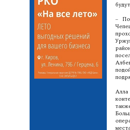
будут
– По
Чепе
прох
Уржу
райо
посе
Албе
подо
подр
Алла
конт
такж
Боль
опер
мест