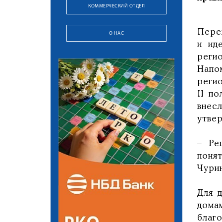
КОММЕРЧЕСКИЙ ОТДЕЛ
Пере
О НАС
и ид
реги
Напо
реги
II п
внес
утве
– Ре
поня
Чурин
Для 
дома
благ