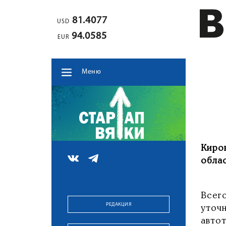
81.4077
USD
94.0585
EUR
Меню
Киро
облас
Всег
РЕДАКЦИЯ
уточ
авто