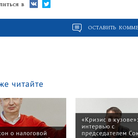
литься в
ОСТАВИТЬ КОММ
же читайте
«Кризис в кузове»
интервью с
кон о налоговой
председателем Со