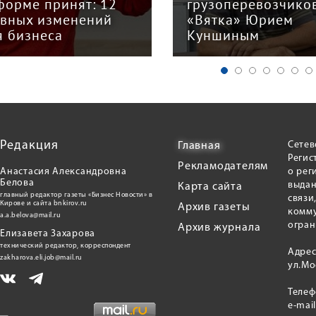
форме принят: 12
грузоперевозчико
авных изменений
«Вятка» Юрием
я бизнеса
Куншиным
Редакция
Сетев
Главная
Регис
Рекламодателям
Анастасия Александровна
о рег
Белова
выдан
Карта сайта
главный редактор газеты «Бизнес Новости» в
связи
Кирове и сайта bnkirov.ru
Архив газеты
комму
a.a.belova@mail.ru
огран
Архив журнала
Елизавета Захарова
технический редактор, корреспондент
Адрес
zakharova.eli.job@mail.ru
ул.Мо
Теле
e-mai