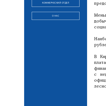
КОММЕРЧЕСКИЙ ОТДЕЛ
пред
Мень
О НАС
добы
социа
Наиб
рубле
В Ки
плат
финан
с не
офиц
лесно