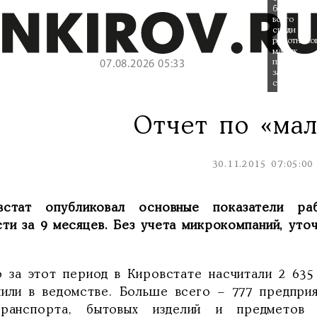
больше
всего
среди
работнико
малых
предприят
07.08.2026 05:33
зарабатыв
строители.
Отчет по «ма
30.11.2015 07:05:00
встат опубликовал основные показатели ра
ти за 9 месяцев. Без учета микрокомпаний, уточ
о за этот период в Кировстате насчитали 2 635
нили в ведомстве. Больше всего – 777 предпри
транспорта, бытовых изделий и предметов 