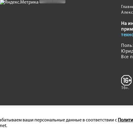
Главн
Алекс
На и
прим
техн
Поль
Юрид
Все 
16+.
брабатываем ваши персональные данные в соответствии с
Полити
net.