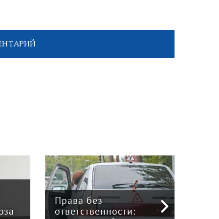
ЕНТАРИЙ
:
Права без
юза
ответственности:
Наук