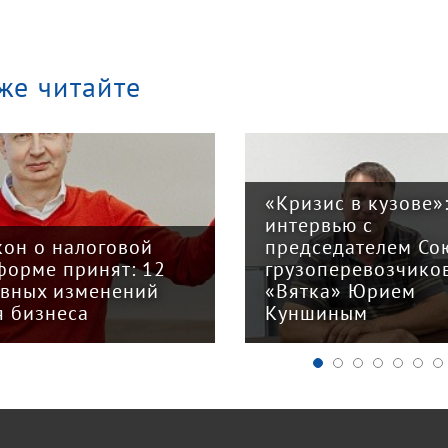
же читайте
«Кризис в кузове»
интервью с
кон о налоговой
председателем Со
форме принят: 12
грузоперевозчико
авных изменений
«Вятка» Юрием
я бизнеса
Куншиным