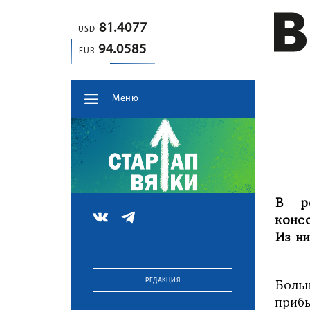
81.4077
USD
94.0585
EUR
Меню
В ре
конс
Из ни
РЕДАКЦИЯ
Боль
прибы