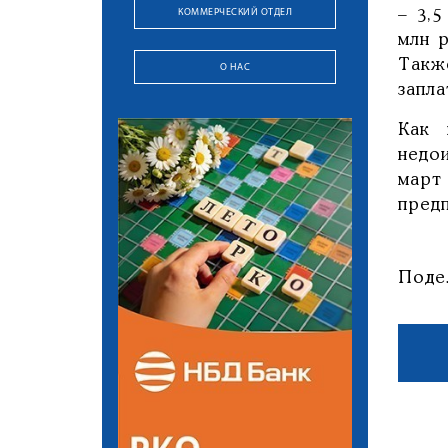
КОММЕРЧЕСКИЙ ОТДЕЛ
– 3,
млн р
Такж
О НАС
запла
Как 
недо
март
предп
Поде