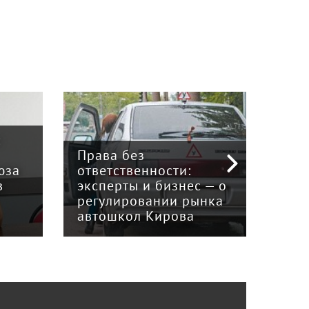
:
Права без
юза
ответственности:
Наук
в
эксперты и бизнес — о
гри
регулировании рынка
и к
автошкол Кирова
ном