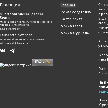
Редакция
Сетев
Главная
Регис
Рекламодателям
Анастасия Александровна
о рег
Белова
выдан
Карта сайта
главный редактор газеты «Бизнес Новости» в
связи
Кирове и сайта bnkirov.ru
Архив газеты
комму
a.a.belova@mail.ru
огран
Архив журнала
Елизавета Захарова
технический редактор, корреспондент
Адрес
zakharova.eli.job@mail.ru
ул.Мо
Теле
e-mai
Главн
Алекс
На и
прим
техн
Поль
Юрид